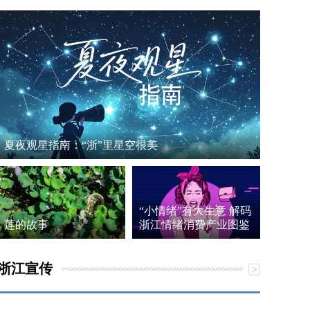
夏夜观星指南：“浙”里星空很美
“小情绪”有大生意 解码
莲的故事
浙江情绪消费产业图鉴
浙江宣传