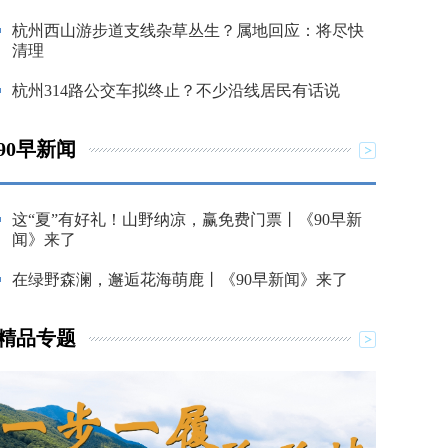
杭州西山游步道支线杂草丛生？属地回应：将尽快
清理
杭州314路公交车拟终止？不少沿线居民有话说
90早新闻
这“夏”有好礼！山野纳凉，赢免费门票丨《90早新
闻》来了
在绿野森澜，邂逅花海萌鹿丨《90早新闻》来了
精品专题