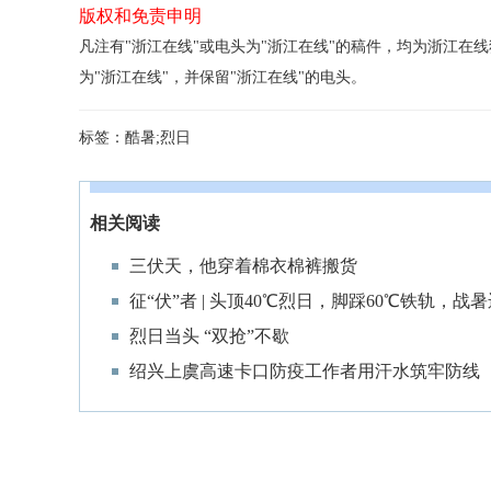
版权和免责申明
凡注有"浙江在线"或电头为"浙江在线"的稿件，均为浙江
为"浙江在线"，并保留"浙江在线"的电头。
标签：
酷暑;烈日
相关阅读
三伏天，他穿着棉衣棉裤搬货
征“伏”者 | 头顶40℃烈日，脚踩60℃铁轨，战
烈日当头 “双抢”不歇
绍兴上虞高速卡口防疫工作者用汗水筑牢防线