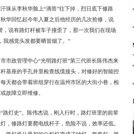
珠从李秋华脸上“滴答”往下掉，烈日底下修路
李秋华回忆起今年入夏之后他经历的几次抢修，说
报警，说有路灯杆被车子撞歪了，那一次我们在现场
，我感觉头发都要晒冒烟了。”
市政管理中心“光明路灯班”第三代班长陈伟杰来
灯杆基座的手孔井里检查线缆接头，对修好的智能控
，每天都会带着班组穿行在温州市区的大街小巷，检
坏或故障立即维修。
路灯史”。陈伟杰说，刚入行时，路灯班里的前辈
炽灯，修路灯要爬电线杆子，危险不说，效率还低。