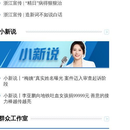
浙江宣传 | “精日”病得狠狠治
浙江宣传 | 造新词不如说白话
小新说
小新说丨“梅姨”真实姓名曝光 案件迈入审查起诉阶
段
小新说丨李亚鹏向地铁吐血女孩捐99999元 善意的接
力棒越传越亮
群众工作室