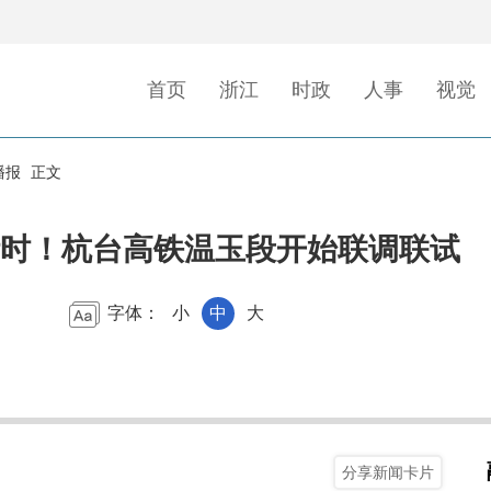
首页
浙江
时政
人事
视觉
播报
正文
时！杭台高铁温玉段开始联调联试
字体：
小
中
大
分享新闻卡片