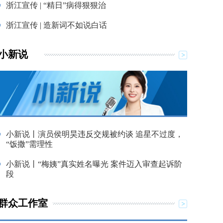
浙江宣传 | “精日”病得狠狠治
浙江宣传 | 造新词不如说白话
小新说
小新说丨演员侯明昊违反交规被约谈 追星不过度，
“饭撒”需理性
小新说丨“梅姨”真实姓名曝光 案件迈入审查起诉阶
段
群众工作室