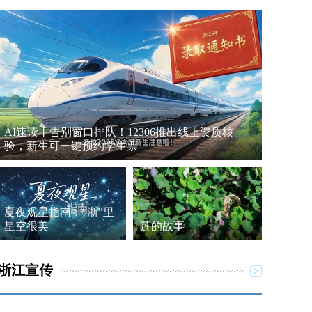
AI速读丨告别窗口排队！12306推出线上资质核
验，新生可一键预约学生票
夏夜观星指南：“浙”里
星空很美
莲的故事
浙江宣传