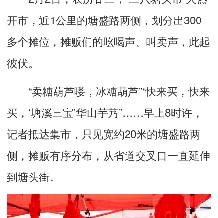
开市，近1公里的塘盛路两侧，划分出300
多个摊位，摊贩们的吆喝声、叫卖声，此起
彼伏。
“卖糖葫芦喽，冰糖葫芦”“快来买，快来
买，‘塘溪三宝’华山芋艿”……早上8时许，
记者抵达集市，只见宽约20米的塘盛路两
侧，摊贩有序分布，从省道交叉口一直延伸
到塘头街。