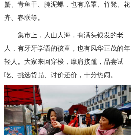
蟹、青鱼干、腌泥螺，也有席罩、竹凳、花
卉、春联等。
集市上，人山人海，有满头银发的老
人，有牙牙学语的孩童，也有风华正茂的年
轻人。大家来回穿梭，摩肩接踵，品尝试
吃、挑选货品、讨价还价，十分热闹。