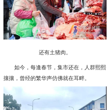
还有土猪肉。
如今，每逢春节，集市还在，人群熙熙
攘攘，曾经的繁华声仿佛就在耳畔。