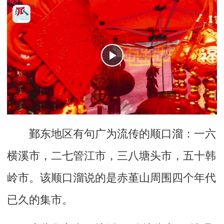
鄞东地区有句广为流传的顺口溜：一六
横溪市，二七管江市，三八塘头市，五十韩
岭市。该顺口溜说的是赤堇山周围四个年代
已久的集市。