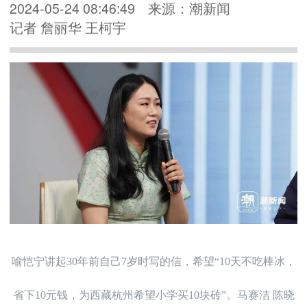
2024-05-24 08:46:49
来源：潮新闻
记者 詹丽华 王柯宇
喻恺宁讲起30年前自己7岁时写的信，希望“10天不吃棒冰，
省下10元钱，为西藏杭州希望小学买10块砖”。马赛洁 陈晓