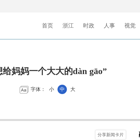
首页
浙江
时政
人事
视觉
想给妈妈一个大大的dàn gāo”
字体：
小
中
大
分享新闻卡片