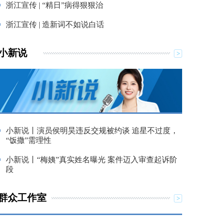
浙江宣传 | “精日”病得狠狠治
浙江宣传 | 造新词不如说白话
小新说
小新说丨演员侯明昊违反交规被约谈 追星不过度，
“饭撒”需理性
小新说丨“梅姨”真实姓名曝光 案件迈入审查起诉阶
段
群众工作室