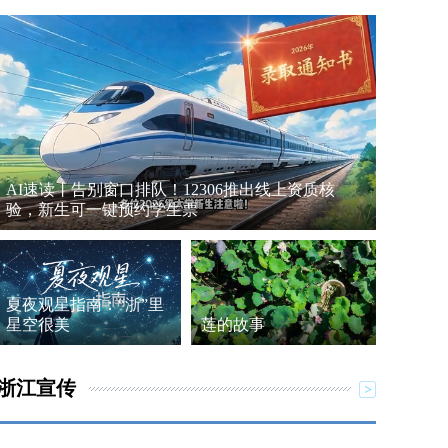
AI速读丨告别窗口排队！12306推出线上资质核
验，新生可一键预约学生票
夏夜观星指南：“浙”里
星空很美
莲的故事
浙江宣传