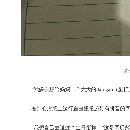
孩子
“我多么想给妈妈一个大大的dàn gāo（蛋糕
看到心愿纸上这行歪歪扭扭还带有拼音的字
“我想自己去送这个生日蛋糕。”这是周玥彤