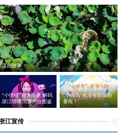
莲的故事
运动、研学、手作……
“小情绪”有大生意 解码
“小候鸟”在浙收获缤纷
浙江情绪消费产业图鉴
暑假！
浙江宣传