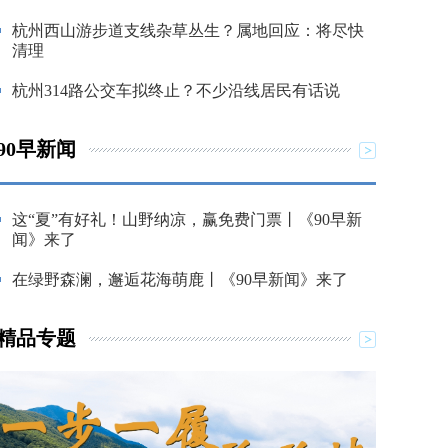
杭州西山游步道支线杂草丛生？属地回应：将尽快
清理
杭州314路公交车拟终止？不少沿线居民有话说
90早新闻
这“夏”有好礼！山野纳凉，赢免费门票丨《90早新
闻》来了
在绿野森澜，邂逅花海萌鹿丨《90早新闻》来了
精品专题