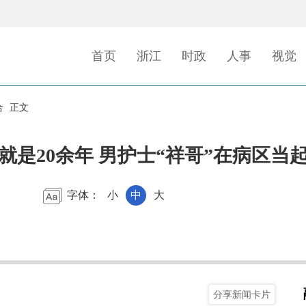
首页
浙江
时政
人事
视觉
合
正文
就是20余年 男护士“祥哥”在病区当
字体：
小
中
大
分享新闻卡片