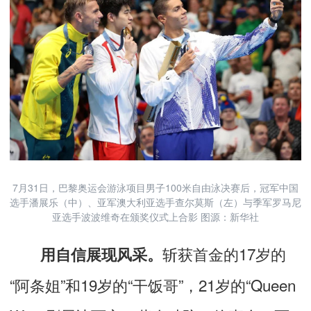
7月31日，巴黎奥运会游泳项目男子100米自由泳决赛后，冠军中国
选手潘展乐（中）、亚军澳大利亚选手查尔莫斯（左）与季军罗马尼
亚选手波波维奇在颁奖仪式上合影 图源：新华社
斩获首金的17岁的
用自信展现风采。
“阿条姐”和19岁的“干饭哥”，21岁的“Queen