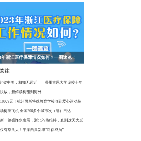
023年浙江医疗保障情况如何？一图速览！
关注
桥”架中美，相知无远近——温州肯恩大学设校十年
快放，新鲜杨梅甜到海外
100万元！杭州两所特殊教育学校收到爱心运动装
杨梅坐飞机 全国200多个城市次（隔）日达
新一轮强降水发展，浙北闷热维持，直到这天大反
仅有拳头大！平湖西瓜新增“迷你成员”