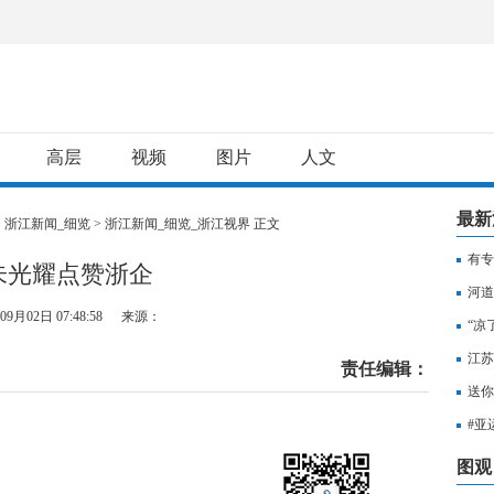
高层
视频
图片
人文
最新
>
浙江新闻_细览
>
浙江新闻_细览_浙江视界
正文
有专
朱光耀点赞浙企
用纳
河道
09月02日 07:48:58
来源：
“凉
江苏
责任编辑：
知，
送你
出行
#亚
至无
图观