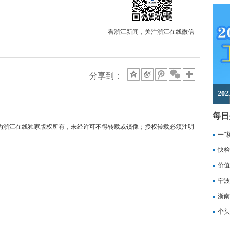
看浙江新闻，关注浙江在线微信
分享到：
2
每日
均为浙江在线独家版权所有，未经许可不得转载或镜像；授权转载必须注明
一“
记
快检
价值
备
宁波
浙南
转
个头