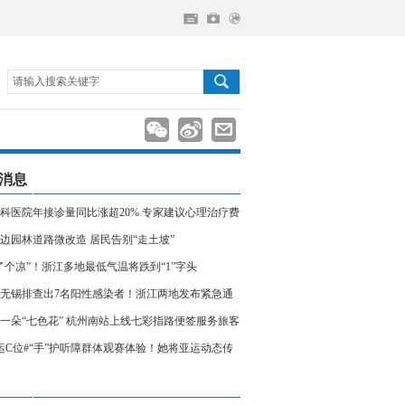
请输入搜索关键字
消息
科医院年接诊量同比涨超20% 专家建议心理治疗费
入医保
边园林道路微改造 居民告别“走土坡”
了个凉”！浙江多地最低气温将跌到“1”字头
无锡排查出7名阳性感染者！浙江两地发布紧急通
相关人员请立即报备
一朵“七色花” 杭州南站上线七彩指路便签服务旅客
运C位#“手”护听障群体观赛体验！她将亚运动态传
声世界