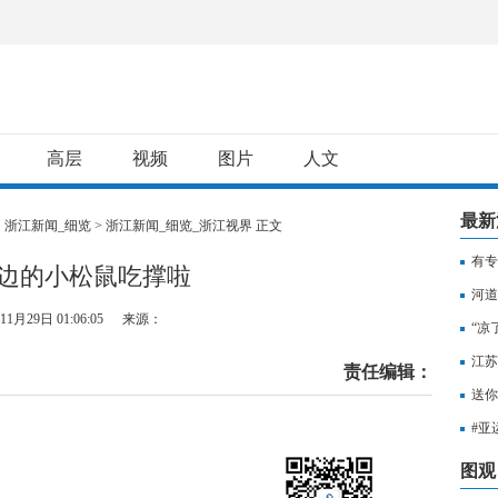
高层
视频
图片
人文
最新
>
浙江新闻_细览
>
浙江新闻_细览_浙江视界
正文
有专
边的小松鼠吃撑啦
用纳
河道
11月29日 01:06:05
来源：
“凉
江苏
责任编辑：
知，
送你
出行
#亚
至无
图观