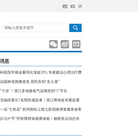
请输入搜索关键字
消息
科医院年接诊量同比涨超20% 专家建议心理治疗费
入医保
边园林道路微改造 居民告别“走土坡”
了个凉”！浙江多地最低气温将跌到“1”字头
无锡排查出7名阳性感染者！浙江两地发布紧急通
相关人员请立即报备
一朵“七色花” 杭州南站上线七彩指路便签服务旅客
运C位#“手”护听障群体观赛体验！她将亚运动态传
声世界