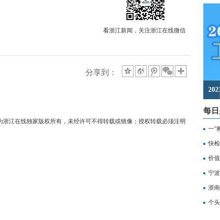
看浙江新闻，关注浙江在线微信
分享到：
2
每日
均为浙江在线独家版权所有，未经许可不得转载或镜像；授权转载必须注明
一“
记
快检
价值
备
宁波
浙南
转
个头