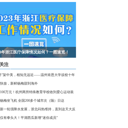
023年浙江医疗保障情况如何？一图速览！
关注
桥”架中美，相知无远近——温州肯恩大学设校十年
快放，新鲜杨梅甜到海外
100万元！杭州两所特殊教育学校收到爱心运动装
杨梅坐飞机 全国200多个城市次（隔）日达
新一轮强降水发展，浙北闷热维持，直到这天大反
仅有拳头大！平湖西瓜新增“迷你成员”