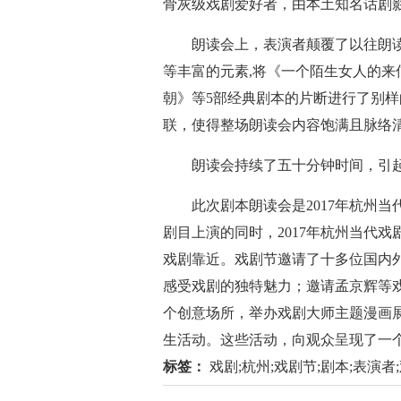
骨灰级戏剧爱好者，由本土知名话剧
朗读会上，表演者颠覆了以往朗读
等丰富的元素,将《一个陌生女人的
朝》等5部经典剧本的片断进行了别
联，使得整场朗读会内容饱满且脉络
朗读会持续了五十分钟时间，引起
此次剧本朗读会是2017年杭州当代
剧目上演的同时，2017年杭州当代
戏剧靠近。戏剧节邀请了十多位国内外
感受戏剧的独特魅力；邀请孟京辉等
个创意场所，举办戏剧大师主题漫画
生活动。这些活动，向观众呈现了一
标签：
戏剧;杭州;戏剧节;剧本;表演者