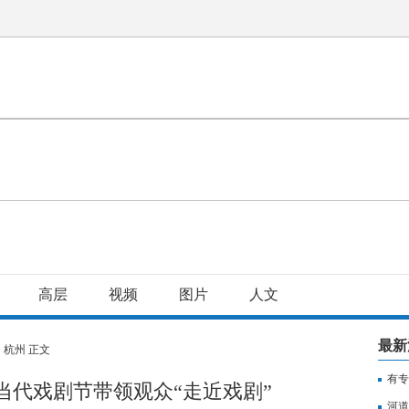
高层
视频
图片
人文
最新
>
杭州
正文
有专
州当代戏剧节带领观众“走近戏剧”
用纳
河道