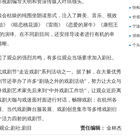
影视剧编导天明和资深传媒人叶琪领头。
记
快检
会枯燥的纯围坐朗读形式，注入了舞美、音乐、视效
价值
来信》《暗恋桃花源》《雷雨》《恋爱的犀牛》《康熙王
备
宁波
样的演绎。在不同剧目间，还安排导读者进行有机的串
浙南
清晰。
转
个头
了观众的强烈共鸣，有多位观众当场要求加入剧社。
戏剧节“走近戏剧”系列活动之一。据了解，在大量优秀
戏剧节还举办了许多“剧场之外的戏剧活动”，努力让大众与
戏剧艺术家先后来到“中外戏剧工作坊”，让观众近距离
戏剧大咖与戏迷面对面进行对话，畅聊戏剧；在杭州各
展、当代戏剧舞台服装展、戏剧创意集市等多维戏剧衍
个活力四射的戏剧节。
;观众;剧社;剧目
责任编辑：
金林杰