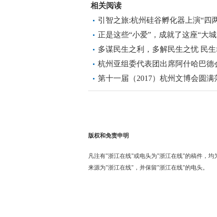
相关阅读
引智之旅:杭州硅谷孵化器上演“四
正是这些“小爱”，成就了这座“大城
多谋民生之利，多解民生之忧 民
动力
杭州亚组委代表团出席阿什哈巴德
第十一届（2017）杭州文博会圆满
版权和免责申明
凡注有"浙江在线"或电头为"浙江在线"的稿件，
来源为"浙江在线"，并保留"浙江在线"的电头。