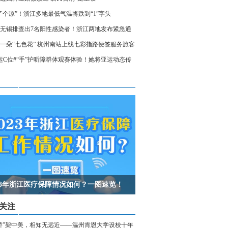
了个凉”！浙江多地最低气温将跌到“1”字头
无锡排查出7名阳性感染者！浙江两地发布紧急通
相关人员请立即报备
一朵“七色花” 杭州南站上线七彩指路便签服务旅客
运C位#“手”护听障群体观赛体验！她将亚运动态传
声世界
023年浙江医疗保障情况如何？一图速览！
关注
桥”架中美，相知无远近——温州肯恩大学设校十年