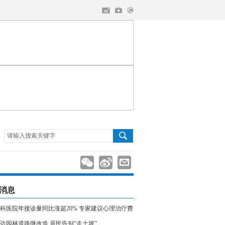
请输入搜索关键字
消息
科医院年接诊量同比涨超20% 专家建议心理治疗费
入医保
边园林道路微改造 居民告别“走土坡”