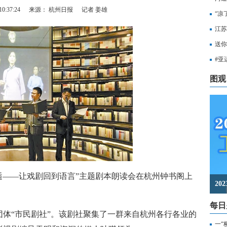
0:37:24
来源： 杭州日报
记者 姜雄
“凉
江苏
知，
送你
出行
#亚
至无
图观
逅——让戏剧回到语言”主题剧本朗读会在杭州钟书阁上
2
每日
“市民剧社”。该剧社聚集了一群来自杭州各行各业的
一“