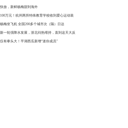
快放，新鲜杨梅甜到海外
100万元！杭州两所特殊教育学校收到爱心运动装
杨梅坐飞机 全国200多个城市次（隔）日达
新一轮强降水发展，浙北闷热维持，直到这天大反
仅有拳头大！平湖西瓜新增“迷你成员”