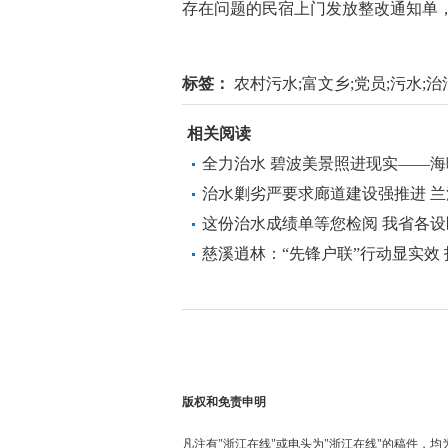
存在问题的民宿上门发放整改通知单
标签：
农村污水;富文乡;党员;污水;治
相关阅读
全力治水 碧波美景照进现实——海
治水剿劣严要求廊道建设强推进 兰
这份治水成绩单等您检阅 我省各
示
慈溪逍林：“先锋户联”行动显实效
版权和免责申明
凡注有"浙江在线"或电头为"浙江在线"的稿件，