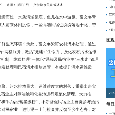
20
来源： 浙江在线
义永华 余美娟 钱冰冰
“凉
江苏
蜒而过，水质清澈见底，鱼儿在水中游觅。富文乡青
知，
送你
市人前来休闲度假，一些高端民宿也纷纷落地于此，带
出行
#亚
至无
图观
好生态环境？为此，富文乡紧盯农村污水处理，通过
员+网格服务，激活“党建+”生命力，强化农村污水运维
机制、终端处理“一体化”系统及民宿业主“三步走”管理
终端处理和民宿污水排放监管，有效提升污水运维质
聚、污水排放量大、运维难度大的村落，重拳出击实
2
民宿业主对隔油池和化粪池进行规范化清理。大力推
”和“民宿经营星级榜”，不断督促民宿业主自觉参与治污
每日
次对民宿业，进行逐一上门检查并反馈至乡生态办；对
一“