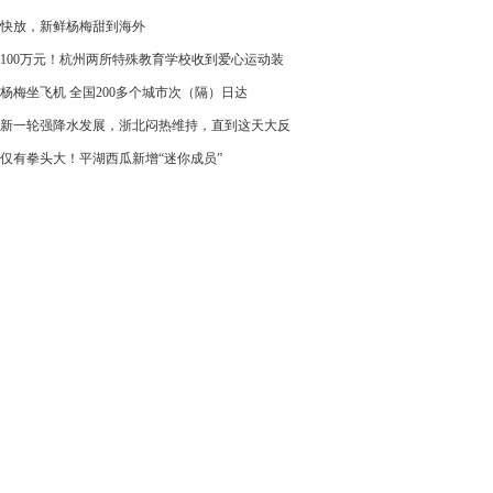
快放，新鲜杨梅甜到海外
100万元！杭州两所特殊教育学校收到爱心运动装
杨梅坐飞机 全国200多个城市次（隔）日达
新一轮强降水发展，浙北闷热维持，直到这天大反
仅有拳头大！平湖西瓜新增“迷你成员”