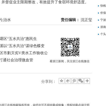
，并督促业主限期整改，有效提升了食宿环境舒适度。
记
快检
价值
污;治水
责任编辑：
沈正玺
备
宁波
浙南
转
个头
曙区“五水共治”惠民生
溪以“五水共治”谋绿色蝶变
设区市剿灭劣V类水工作验收公
 打通社会治理微血管
看浙江新闻，关注浙江在线微信
分享到：
均为浙江在线独家版权所有，未经许可不得转载或镜像；授权转载必须注明