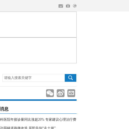
请输入搜索关键字
消息
科医院年接诊量同比涨超20% 专家建议心理治疗费
入医保
边园林道路微改造 居民告别“走土坡”