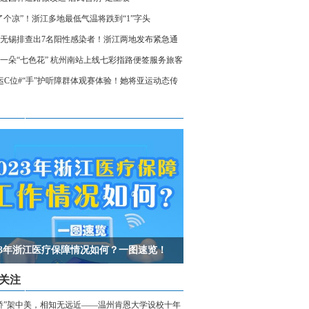
了个凉”！浙江多地最低气温将跌到“1”字头
无锡排查出7名阳性感染者！浙江两地发布紧急通
相关人员请立即报备
一朵“七色花” 杭州南站上线七彩指路便签服务旅客
运C位#“手”护听障群体观赛体验！她将亚运动态传
声世界
023年浙江医疗保障情况如何？一图速览！
关注
桥”架中美，相知无远近——温州肯恩大学设校十年