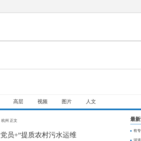
高层
视频
图片
人文
最新
>
杭州
正文
有专
“党员+”提质农村污水运维
用纳
河道