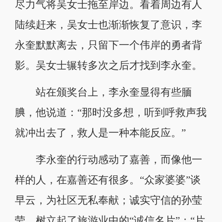
尽力气将吴女士拖至岸边。看着周边有人
陆续赶来，吴女士也渐渐恢复了意识，李
永奎默默离去，只留下一个伟岸的勇者背
影。吴女士辗转多次之后才找到李永奎。
站在颁奖台上，李永奎显得有些腼
腆，他说道：“那时没多想，听到呼救声我
就冲出去了，救人是一种本能反应。”
李永奎的行动感动了嘉善，而像他一
样的人，在嘉善还有很多。“众家婆婆”谈
早云，为社区无私奉献；诚实守信的孙莹
莹，树立起了旅游业中的“诚信名片”；“片