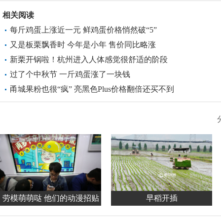
相关阅读
每斤鸡蛋上涨近一元 鲜鸡蛋价格悄然破“5”
又是板栗飘香时 今年是小年 售价同比略涨
新栗开锅啦！杭州进入人体感觉很舒适的阶段
过了个中秋节 一斤鸡蛋涨了一块钱
甬城果粉也很“疯” 亮黑色Plus价格翻倍还买不到
劳模萌萌哒 他们的动漫招贴
早稻开插
亮相杭州地铁站