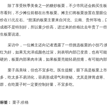
除了享受秋季美食之一的糖炒板栗，不少市民还会购买生板
市看到，不少摊位前都在出售板栗。摊主们将板栗放置在显眼位
价在15元左右。“慈溪的板栗主要来自河北、云南、贵州等地，
成都不是特别好，所以量少价高，进过来的价格比去年贵了一些
生板栗说道。
采访中，一位摊主还向记者透露了一些挑选板栗的小技巧:挑
红为好，如果无光泽或颜色过深，则表明内部已变质，也有可能
硬的，板栗内部果肉丰满，如果板栗壳能轻易捏瘪，有可能内部
栗子虽美味，但也不宜多吃。医生提醒，眼下虽是板栗上市
多，吃太多不易消化，容易形成滞气和便秘。尤其是脾胃虚寒、
群，在吃栗子时一定要控制好量，不宜多吃。
标签：
栗子;价格