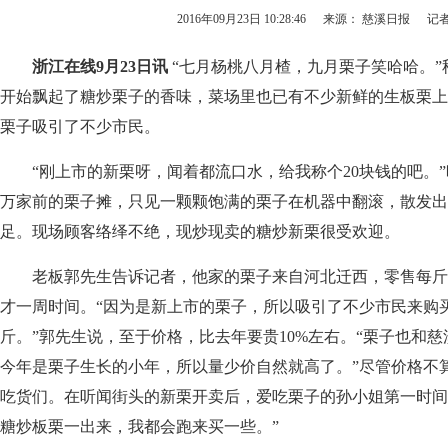
2016年09月23日 10:28:46
来源： 慈溪日报
记者
浙江在线9月23日
讯
“七月杨桃八月楂，九月栗子笑哈哈。”
开始飘起了糖炒栗子的香味，菜场里也已有不少新鲜的生板栗上
栗子吸引了不少市民。
“刚上市的新栗呀，闻着都流口水，给我称个20块钱的吧。”
万家前的栗子摊，只见一颗颗饱满的栗子在机器中翻滚，散发出
足。现场顾客络绎不绝，现炒现卖的糖炒新栗很受欢迎。
老板郭先生告诉记者，他家的栗子来自河北迁西，零售每斤价格
才一周时间。“因为是新上市的栗子，所以吸引了不少市民来购买
斤。”郭先生说，至于价格，比去年要贵10%左右。“栗子也和
今年是栗子生长的小年，所以量少价自然就高了。”尽管价格不
吃货们。在听闻街头的新栗开卖后，爱吃栗子的孙小姐第一时间
糖炒板栗一出来，我都会跑来买一些。”