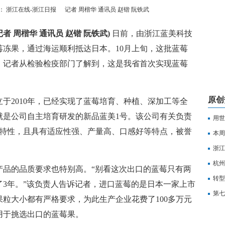
： 浙江在线-浙江日报
记者 周楷华 通讯员 赵锴 阮铁武
者 周楷华 通讯员 赵锴 阮铁武)
日前，由浙江蓝美科技
蓝莓冻果，通过海运顺利抵达日本。10月上旬，这批蓝莓
，记者从检验检疫部门了解到，这是我省首次实现蓝莓
原创
2010年，已经实现了蓝莓培育、种植、深加工等全
就是公司自主培育研发的新品蓝美1号。该公司有关负责
用世
的特性，且具有适应性强、产量高、口感好等特点，被誉
前列
本周
浙江
中趋
杭州
的品质要求也特别高。“别看这次出口的蓝莓只有两
赞
转型
3年。”该负责人告诉记者，进口蓝莓的是日本一家上市
第七
粒大小都有严格要求，为此生产企业花费了100多万元
台
用于挑选出口的蓝莓果。