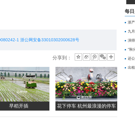
每日
浙产
九月
演得
“秋
分享到：
还公
出租
早稻开插
花下停车 杭州最浪漫的停车
位