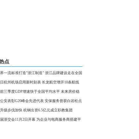
热点
界一流标准打造"浙江制造" 浙江品牌建设走在全国
日杭州机场启用新时刻表 长龙航空增开10条航线
前三季度GDP增速快于全国平均水平 未来房价稳
降
公安表彰G20峰会先进代表 安保服务曾获白岩松点
升级步伐加快 杭钢出资6.5亿元成立职教集团
届浙交会11月2日开幕 为企业与电商服务商搭建平