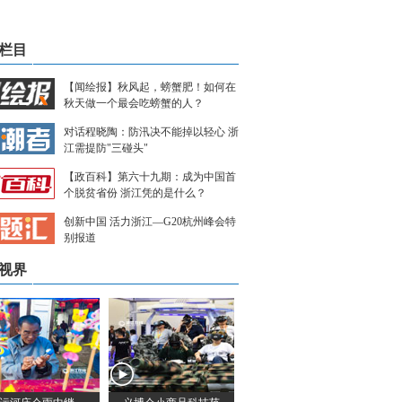
栏目
【闻绘报】秋风起，螃蟹肥！如何在
秋天做一个最会吃螃蟹的人？
对话程晓陶：防汛决不能掉以轻心 浙
江需提防"三碰头"
【政百科】第六十九期：成为中国首
个脱贫省份 浙江凭的是什么？
创新中国 活力浙江—G20杭州峰会特
别报道
视界