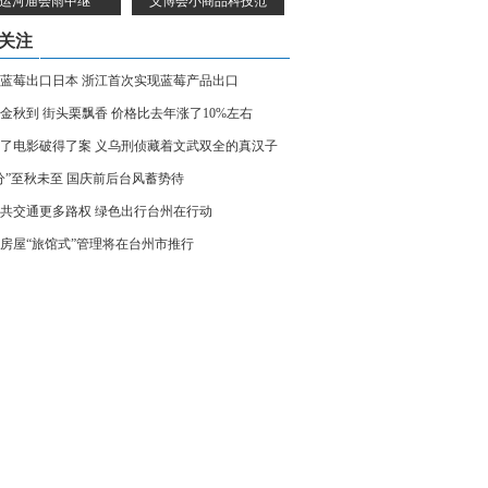
运河庙会雨中继
义博会小商品科技范
关注
蓝莓出口日本 浙江首次实现蓝莓产品出口
金秋到 街头栗飘香 价格比去年涨了10%左右
了电影破得了案 义乌刑侦藏着文武双全的真汉子
分”至秋未至 国庆前后台风蓄势待
共交通更多路权 绿色出行台州在行动
房屋“旅馆式”管理将在台州市推行