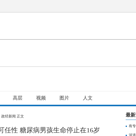
高层
视频
图片
人文
最新
>
政经新闻
正文
有专
任性 糖尿病男孩生命停止在16岁
用纳
河道