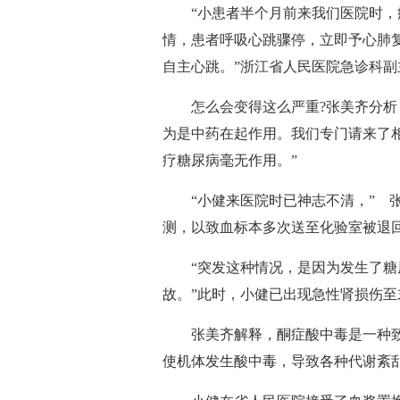
“小患者半个月前来我们医院时，病
情，患者呼吸心跳骤停，立即予心肺
自主心跳。”浙江省人民医院急诊科
怎么会变得这么严重?张美齐分析，
为是中药在起作用。我们专门请来了相
疗糖尿病毫无作用。”
“小健来医院时已神志不清，” 张
测，以致血标本多次送至化验室被退
“突发这种情况，是因为发生了糖尿
故。”此时，小健已出现急性肾损伤
张美齐解释，酮症酸中毒是一种致
使机体发生酸中毒，导致各种代谢紊