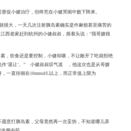
督促小健治疗，但终究在小健哭闹中败下阵来。
很大，一天几次注射胰岛素确实是件麻烦甚至痛苦的
从江西老家赶到杭州的小健叔叔，摇着头说：“我哥嫂很
素，饮食还是要控制，小健却嚷，不让敞开了吃就拒绝
作‘退让’。” 小健叔叔叹气道 ，他这次也是从哥嫂
一直徘徊在10mmol/L以上，而正常值上限为
愿意打胰岛素，父母竟然再一次妥协，不知道哪儿弄
健改服中药。