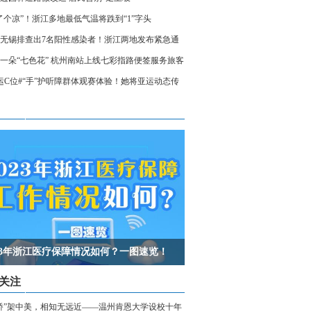
了个凉”！浙江多地最低气温将跌到“1”字头
无锡排查出7名阳性感染者！浙江两地发布紧急通
相关人员请立即报备
一朵“七色花” 杭州南站上线七彩指路便签服务旅客
运C位#“手”护听障群体观赛体验！她将亚运动态传
声世界
023年浙江医疗保障情况如何？一图速览！
关注
桥”架中美，相知无远近——温州肯恩大学设校十年