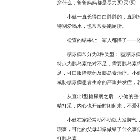
穿什么，爸爸妈妈都是尽力买!买!买!
小健一直长得白白胖胖的，直到3年
特别爱喝水，也常常要跑厕所。
检查的结果让一家人都懵了——还
糖尿病常分为2种类型：Ⅰ型糖尿病
特点为胰岛素绝对不足，需要胰岛素终
足，可口服降糖药及胰岛素治疗。小
威胁糖尿病患者生命的严重并发症，
从查出Ⅰ型糖尿病之后，小健的整个
精打采，内心也开始封闭起来，不爱
小健在家经常动不动就大发脾气，
琐事，可他的父母却像做错了什么事
打胰岛素。