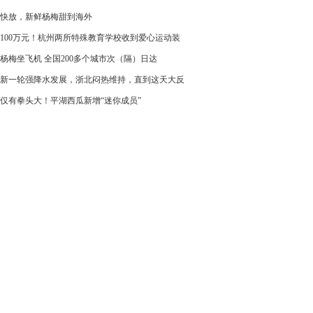
快放，新鲜杨梅甜到海外
100万元！杭州两所特殊教育学校收到爱心运动装
杨梅坐飞机 全国200多个城市次（隔）日达
新一轮强降水发展，浙北闷热维持，直到这天大反
仅有拳头大！平湖西瓜新增“迷你成员”