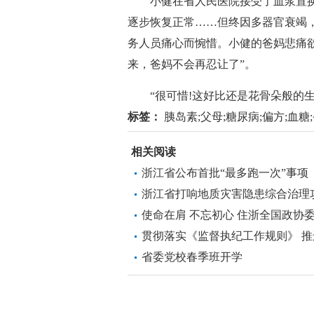
小健在省人民医院接受了血浆置换
逐步恢复正常……但终因多器官衰竭，
务人员痛心而惋惜。小健的爸妈悲痛
来，爸妈不会再忍让了”。
“很可惜!这好比还是花骨朵般的生
标签：
胰岛素;父母;糖尿病;偏方;血糖;
相关阅读
浙江省公布首批“最多跑一次”事项
浙江省打响地质灾害隐患综合治理
使命在肩 不忘初心 住浙全国政协
贯彻落实《监督执纪工作规则》 
省委党校春季班开学