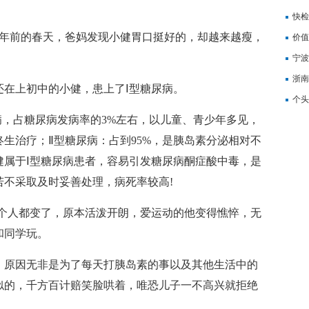
记
快检
前的春天，爸妈发现小健胃口挺好的，却越来越瘦，
价值
备
宁波
浙南
在上初中的小健，患上了Ⅰ型糖尿病。
转
个头
，占糖尿病发病率的3%左右，以儿童、青少年多见，
生治疗；Ⅱ型糖尿病：占到95%，是胰岛素分泌相对不
健属于Ⅰ型糖尿病患者，容易引发糖尿病酮症酸中毒，是
若不采取及时妥善处理，病死率较高!
人都变了，原本活泼开朗，爱运动的他变得憔悴，无
和同学玩。
原因无非是为了每天打胰岛素的事以及其他生活中的
似的，千方百计赔笑脸哄着，唯恐儿子一不高兴就拒绝