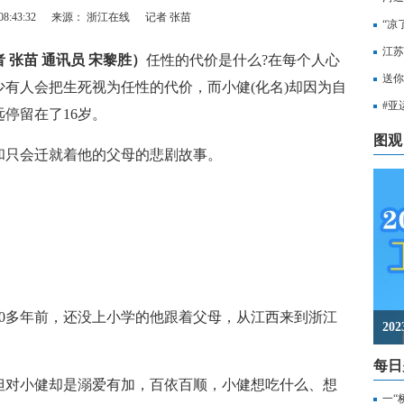
8:43:32
来源： 浙江在线
记者 张苗
“凉
江苏
 张苗 通讯员 宋黎胜）
任性的代价是什么?在每个人心
知，
送你
有人会把生死视为任性的代价，而小健(化名)却因为自
出行
#亚
停留在了16岁。
至无
图观
只会迁就着他的父母的悲剧故事。
0多年前，还没上小学的他跟着父母，从江西来到浙江
2
每日
对小健却是溺爱有加，百依百顺，小健想吃什么、想
一“