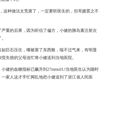
这种做法太荒唐了，一定要听医生的，但哥嫂置之不
严重的后果，因为听信了偏方，小健的胰岛素注射次
了。
如巨石压住，嘴被塞了东西般，喘不过气来，有明显
惊慌失措的父母连忙将小健送到当地医院。
的血糖指标已飙升到27mmol/L!当地医生认为随时
。一家人这才手忙脚乱地把小健送到了浙江省人民医