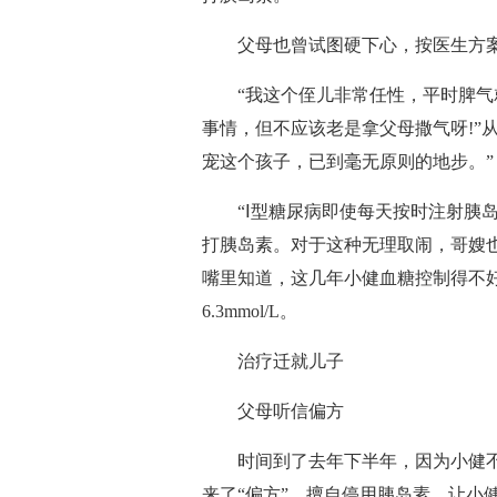
父母也曾试图硬下心，按医生方案
“我这个侄儿非常任性，平时脾气就
事情，但不应该老是拿父母撒气呀!”
宠这个孩子，已到毫无原则的地步。”
“Ⅰ型糖尿病即使每天按时注射胰岛
打胰岛素。对于这种无理取闹，哥嫂也
嘴里知道，这几年小健血糖控制得不好，
6.3mmol/L。
治疗迁就儿子
父母听信偏方
时间到了去年下半年，因为小健不
来了“偏方”，擅自停用胰岛素，让小