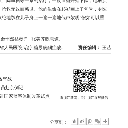
、降血糖等一系列治疗，一度血糖开始下降，电解质
抢救无效而离世。他的生命在16岁画上了句号，令医
欲绝地趴在儿子身上一遍一遍地低声絮叨“假如可以重
命悄然枯萎!” 张美齐叹息道。
省人民医院;治疗;糖尿病酮症酸...
责任编辑：
王艺
攻坚战
委员赴京侧记
推进国家监察体制改革试点
看浙江新闻，关注浙江在线微信
分享到：