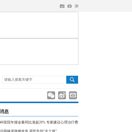
请输入搜索关键字
消息
科医院年接诊量同比涨超20% 专家建议心理治疗费
入医保
边园林道路微改造 居民告别“走土坡”