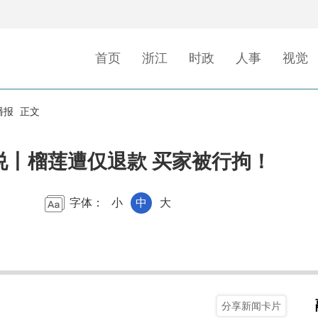
首页
浙江
时政
人事
视觉
播报
正文
说丨榴莲遭仅退款 买家被行拘！
字体：
小
中
大
分享新闻卡片