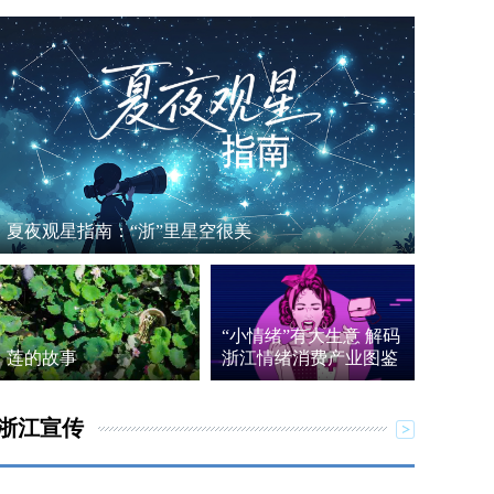
夏夜观星指南：“浙”里星空很美
“小情绪”有大生意 解码
莲的故事
浙江情绪消费产业图鉴
浙江宣传