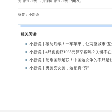
为"浙江在线"，并保留"浙江在线"的电头。
标签：
小新说
相关阅读
小新说丨破防后续！一车苹果，让两座城市“互
小新说丨4只皮皮虾1035元算宰客吗？关键不
小新说丨硬刚国际足联！中国这次争的不只是
小新说丨男厕变女厕，这招真“夯”