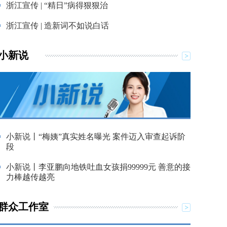
浙江宣传 | “精日”病得狠狠治
浙江宣传 | 造新词不如说白话
小新说
小新说丨“梅姨”真实姓名曝光 案件迈入审查起诉阶
段
小新说丨李亚鹏向地铁吐血女孩捐99999元 善意的接
力棒越传越亮
群众工作室