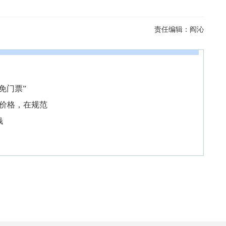
责任编辑：
阎沁
免门票”
在价格，在规范
钱