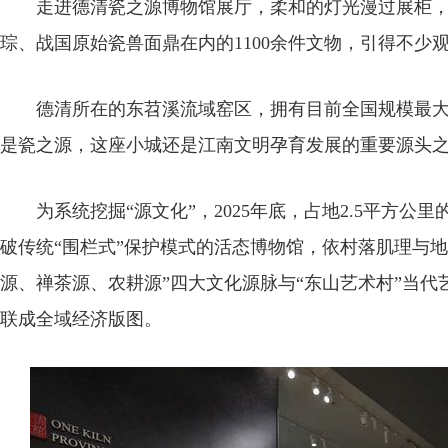
走进德清瓷之源博物馆展厅，柔和的灯光漫过展柜，
琮、战国原始瓷兽面鼎在内的1100余件文物，引得不少
德清所在的东苕溪流域窑区，拥有目前全国规模最大
是瓷之源，这座小城还是江南文明孕育发展的重要源头
为系统挖掘“源文化”，2025年底，占地2.5平方公
破传统“围栏式”保护模式的活态博物馆，依村落肌理与
源、禅茶源、农耕源”四大文化源脉与“东山艺术村”当
联成全域经济版图。