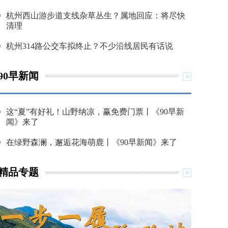
杭州西山游步道支线杂草丛生？属地回应：将尽快
清理
杭州314路公交车拟终止？不少沿线居民有话说
90早新闻
这“夏”有好礼！山野纳凉，赢免费门票丨《90早新
闻》来了
在绿野森澜，邂逅花海萌鹿丨《90早新闻》来了
精品专题