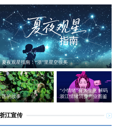
夏夜观星指南：“浙”里星空很美
“小情绪”有大生意 解码
莲的故事
浙江情绪消费产业图鉴
浙江宣传