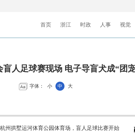
首页
浙江
时政
人事
视觉
盲人足球赛现场 电子导盲犬成“团宠
字体：
小
中
大
，杭州拱墅运河体育公园体育场，盲人足球比赛开始