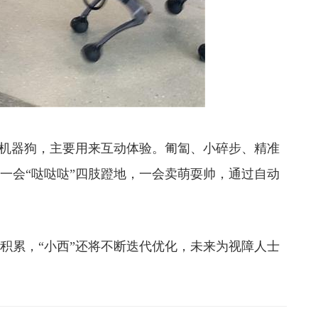
门机器狗，主要用来互动体验。匍匐、小碎步、精准
”一会“哒哒哒”四肢蹬地，一会卖萌耍帅，通过自动
积累，“小西”还将不断迭代优化，未来为视障人士