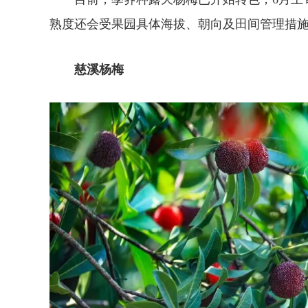
熟度还会受果园具体海拔、朝向及田间管理措
慈溪杨梅