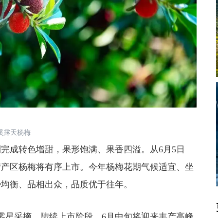
溪露天杨梅
成转色增甜，果形饱满、果香四溢。从6月5日
街产区杨梅将有序上市。今年杨梅花期气候适宜、坐
势均衡、品相出众，品质优于往年。
星采摘、陆续上市阶段，6月中旬将迎来丰产高峰