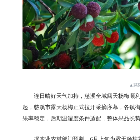
▲慈
连日晴好天气加持，慈溪全域露天杨梅顺利完
起，慈溪市露天杨梅正式拉开采摘序幕，各镇
果率稳定，后期温湿度条件适配，整体果品长
据农业农村部门预判，6月上旬为露天杨梅零