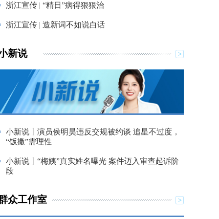
浙江宣传 | “精日”病得狠狠治
浙江宣传 | 造新词不如说白话
小新说
小新说丨演员侯明昊违反交规被约谈 追星不过度，
“饭撒”需理性
小新说丨“梅姨”真实姓名曝光 案件迈入审查起诉阶
段
群众工作室