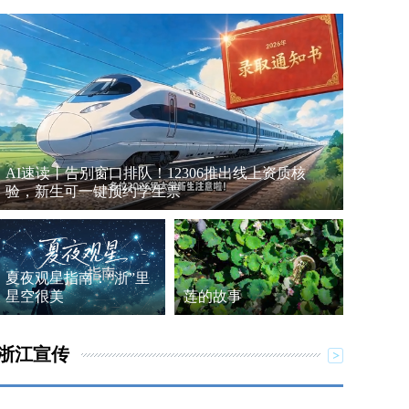
AI速读丨告别窗口排队！12306推出线上资质核
验，新生可一键预约学生票
夏夜观星指南：“浙”里
星空很美
莲的故事
浙江宣传