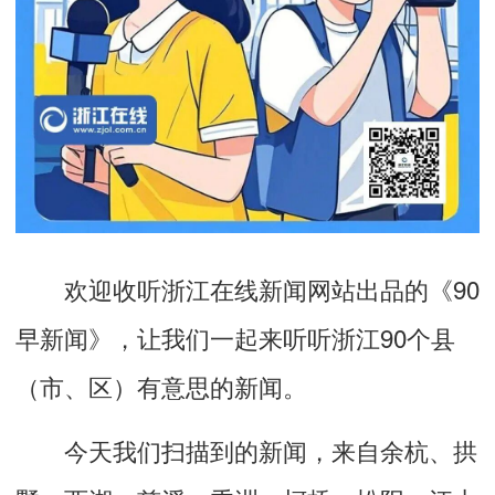
欢迎收听浙江
在线
新闻网站出品的《
90
早新闻》，让我们一起来听听浙江
9
0
个县
（市、区）有意思的
新闻。
今天
我们扫描到的新
闻，来自
余杭、
拱