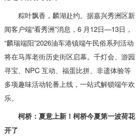
粽叶飘香，
麟湖
赴约。据嘉兴秀洲区新
闻客户端“看秀洲”消息，6 月12日—13日，
“麟瑞端阳”2026油车港镇端午民俗系列活动
将在马厍老街历史街区启幕。千灯会、游园
寻宝、NPC 互动、福蛋比拼、非遗体验等
多项趣味活动轮番上线，一站式解锁端午欢
乐。
柯桥：夏意上新！柯桥今夏第一波荷花
开了