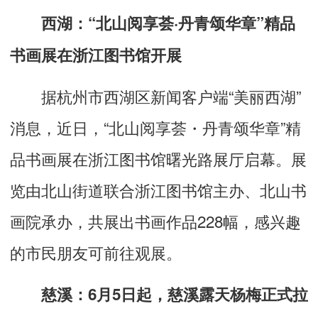
西湖：“北山阅享荟·丹青颂华章”精品
书画展在浙江图书馆开展
据杭州市西湖区新闻客户端“美丽西湖”
消息，近日，“北山阅享荟・丹青颂华章”精
品书画展在浙江图书馆曙光路展厅启幕。展
览由北山街道联合浙江图书馆主办、
北山书
画院
承办，共展出书画作品228幅，感兴趣
的市民朋友可前往观展。
慈溪：6月5日起，慈溪露天杨梅正式拉