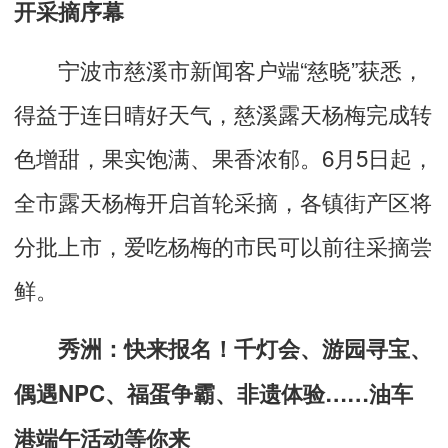
开采摘序幕
宁波市慈溪市新闻客户端“
慈晓
”获悉，
得益于连日晴好天气，慈溪露天杨梅完成转
色增甜，果实饱满、果香浓郁。6月5日起，
全市露天杨梅开启首轮采摘，各镇街产区将
分批上市，爱吃杨梅的市民可以前往采摘尝
鲜。
秀洲：快来报名！千灯会、游园寻宝、
偶遇NPC、福蛋争霸、非遗体验……油车
港端午活动等你来