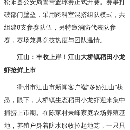
松阳县公安局警营篮球赛正式开赛。赛事打
破部门壁垒，采用跨科室混搭组队模式，共
组建8支参赛队伍，另特邀消防代表队参
赛，赛场兼具竞技热度与团队温情。
江山：丰收上岸！江山大桥镇稻田小龙
虾抢鲜上市
衢州市江山市新闻客户端“多娇江山”获
悉，眼下，大桥镇生态稻田小龙虾迎来集中
捕捞上市期。在陈家村秉峰家庭农场养殖基
地，养殖户身着防水服收拉起地笼，一只只