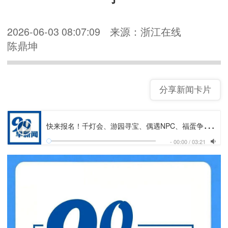
2026-06-03 08:07:09
来源：浙江在线
陈鼎坤
分享新闻卡片
快
来报名！千灯会、游园寻宝、偶遇NPC、福蛋争霸、非遗体验……油车港端午活动等你来丨《90早新闻》来了
-
00:00
/
03:21