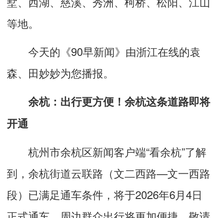
墅、
西湖、
慈溪、
秀洲、
柯桥、
松阳、
江山
等地。
今天的《90早新闻》由浙江在线的袁
森、田妙妙为您播报。
余杭：出行更方便！余杭这条道路即将
开通
杭州市余杭区新闻客户端“看余杭”了解
到，余杭街道云联路（文二西路—文一西路
段）已满足通车条件，将于2026年6月4日
正式通车，周边群众出行将更加便捷，敬请