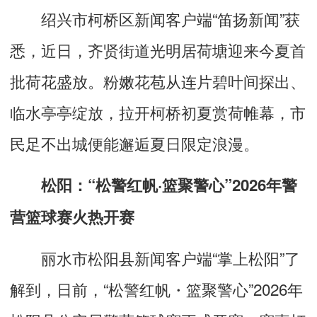
绍兴市柯桥区新闻客户端“笛扬新闻”获
悉，近日，齐贤街道光明居荷塘迎来今夏首
批荷花盛放。粉嫩花苞从连片碧叶间探出、
临水亭亭绽放，拉开柯桥初夏赏荷帷幕，市
民足不出城便能邂逅夏日限定浪漫。
松阳：“松警红帆·篮聚警心”2026年警
营篮球赛火热开赛
丽水市松阳县新闻客户端“掌上松阳”了
解到，日前，“松警红帆・篮聚警心”2026年