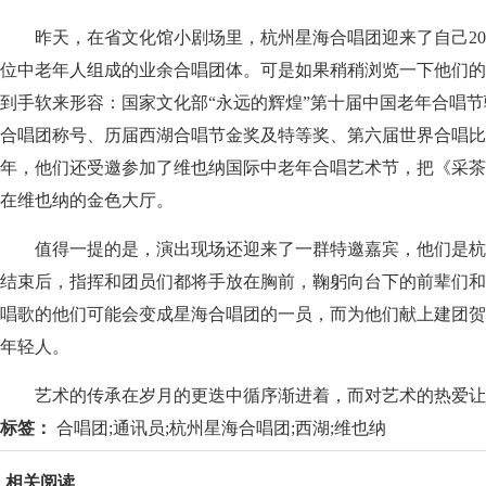
昨天，在省文化馆小剧场里，杭州星海合唱团迎来了自己20岁
位中老年人组成的业余合唱团体。可是如果稍稍浏览一下他们的
到手软来形容：国家文化部“永远的辉煌”第十届中国老年合唱
合唱团称号、历届西湖合唱节金奖及特等奖、第六届世界合唱比赛
年，他们还受邀参加了维也纳国际中老年合唱艺术节，把《采茶
在维也纳的金色大厅。
值得一提的是，演出现场还迎来了一群特邀嘉宾，他们是杭
结束后，指挥和团员们都将手放在胸前，鞠躬向台下的前辈们和
唱歌的他们可能会变成星海合唱团的一员，而为他们献上建团贺
年轻人。
艺术的传承在岁月的更迭中循序渐进着，而对艺术的热爱让
标签：
合唱团;通讯员;杭州星海合唱团;西湖;维也纳
相关阅读