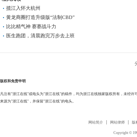
揽江入怀大杭州
黄龙商圈打造升级版“法制CBD”
比比精气神 赛赛战斗力
医生跑团，清晨跑完万步去上班
版权和免责申明
凡注有"浙江在线"或电头为"浙江在线"的稿件，均为浙江在线独家版权所有，未经
来源为"浙江在线"，并保留"浙江在线"的电头。
网站简介
网站律师
版
Copyright © 199