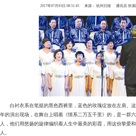
2017年07月03日 08:51:45
来源： 杭州日报
通讯员 张浦
白衬衣系在笔挺的黑色西裤里，蓝色的玫瑰绽放在左肩。这是
年的演出现场，在舞台上唱着《情系二万五千里》的，是一群六
人，他们用悠扬的旋律编织着人生中最美的彩霞，用这份挚爱和
人。