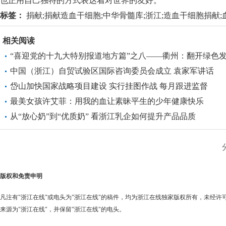
也正用自己独特的方式表达着对世界的友好。
标签：
捐献;捐献造血干细胞;中华骨髓库;浙江;造血干细胞捐献;血液
相关阅读
“喜迎党的十九大特别报道地方篇”之八——衢州：翻开绿色
新篇章
中国（浙江）自贸试验区国际咨询委员会成立 袁家军讲话
岱山加快国家战略项目建设 实行挂图作战 每月跟进监督
最美女孩许艾菲：用我的血让素昧平生的少年健康快乐
从“放心奶”到“优质奶” 看浙江乳企如何提升产品品质
版权和免责申明
凡注有"浙江在线"或电头为"浙江在线"的稿件，均为浙江在线独家版权所有，未经
来源为"浙江在线"，并保留"浙江在线"的电头。