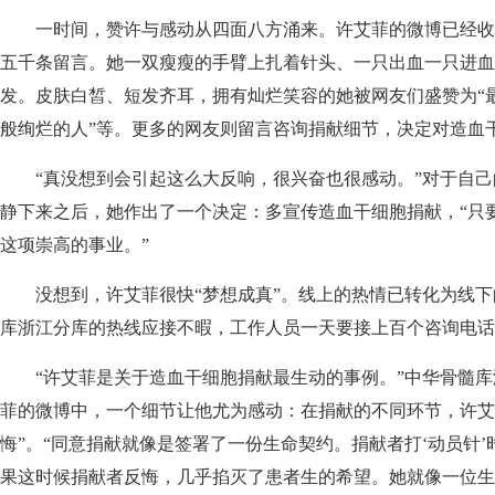
一时间，赞许与感动从四面八方涌来。许艾菲的微博已经收获
五千条留言。她一双瘦瘦的手臂上扎着针头、一只出血一只进血
发。皮肤白皙、短发齐耳，拥有灿烂笑容的她被网友们盛赞为“最
般绚烂的人”等。更多的网友则留言咨询捐献细节，决定对造血干
“真没想到会引起这么大反响，很兴奋也很感动。”对于自己
静下来之后，她作出了一个决定：多宣传造血干细胞捐献，“只
这项崇高的事业。”
没想到，许艾菲很快“梦想成真”。线上的热情已转化为线下的
库浙江分库的热线应接不暇，工作人员一天要接上百个咨询电话
“许艾菲是关于造血干细胞捐献最生动的事例。”中华骨髓库
菲的微博中，一个细节让他尤为感动：在捐献的不同环节，许艾
悔”。“同意捐献就像是签署了一份生命契约。捐献者打‘动员针
果这时候捐献者反悔，几乎掐灭了患者生的希望。她就像一位生