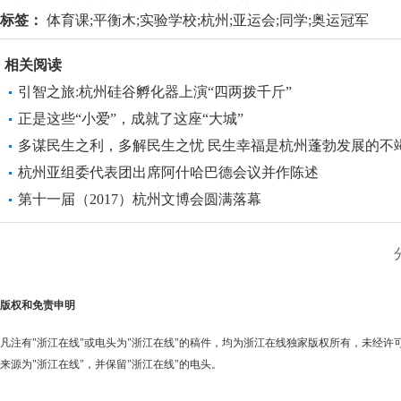
标签：
体育课;平衡木;实验学校;杭州;亚运会;同学;奥运冠军
相关阅读
引智之旅:杭州硅谷孵化器上演“四两拨千斤”
正是这些“小爱”，成就了这座“大城”
多谋民生之利，多解民生之忧 民生幸福是杭州蓬勃发展的不
动力
杭州亚组委代表团出席阿什哈巴德会议并作陈述
第十一届（2017）杭州文博会圆满落幕
版权和免责申明
凡注有"浙江在线"或电头为"浙江在线"的稿件，均为浙江在线独家版权所有，未经
来源为"浙江在线"，并保留"浙江在线"的电头。