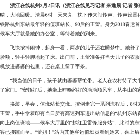
浙江在线杭州2月2日讯（浙江在线见习记者 来逸晨 记者 张
晴，大地回暖。清晨6时，天未亮，枕下传来闹铃声。铃声设置
铁路杭州东站最年轻的值班站长、90后的王蕾。身为2018春运
候车大厅就是她的办公室，等待着她的到来。
飞快按掉闹钟，起身一看，两岁的儿子还在睡梦中。她舒了
脸颊，轻手轻脚地起了床。出门前，王蕾准备好当天儿子的衣服
机放进婆婆的包里，还在桌上留了字条。
“我当值的日子，孩子就由婆婆帮忙带。老人在农村待了大半
了家门。”安顿好后，她坐上昨晚约好的滴滴顺风车，从半山的
换装，早会，值班站长交班。按例走完一系列流程后，8时3
王蕾，手中拿着印有当日所有高速列车进出站信息的“杭州东站
向上岗值班地——候车大厅里的“赵红卫雷锋服务站”。此时的
客已接踵而至。“蕾姐！”站内其他客运值班员看到她来，喜上眉