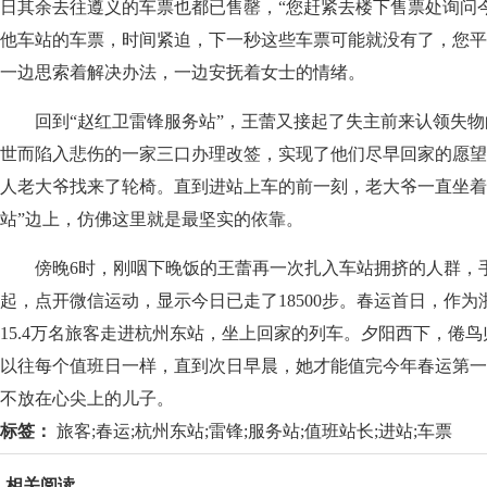
日其余去往遵义的车票也都已售罄，“您赶紧去楼下售票处询问
他车站的车票，时间紧迫，下一秒这些车票可能就没有了，您平
一边思索着解决办法，一边安抚着女士的情绪。
回到“赵红卫雷锋服务站”，王蕾又接起了失主前来认领失物
世而陷入悲伤的一家三口办理改签，实现了他们尽早回家的愿望
人老大爷找来了轮椅。直到进站上车的前一刻，老大爷一直坐着
站”边上，仿佛这里就是最坚实的依靠。
傍晚6时，刚咽下晚饭的王蕾再一次扎入车站拥挤的人群，
起，点开微信运动，显示今日已走了18500步。春运首日，作
15.4万名旅客走进杭州东站，坐上回家的列车。夕阳西下，倦
以往每个值班日一样，直到次日早晨，她才能值完今年春运第一
不放在心尖上的儿子。
标签：
旅客;春运;杭州东站;雷锋;服务站;值班站长;进站;车票
相关阅读