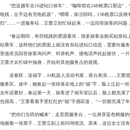
“您这趟车去16进站口候车”， “咖啡馆在24B检票口那边”
电线，左手边有充电机器”，“喂喂，保洁部吗，13B检票口反
扫”……一进服务站，王蕾立刻忙碌起来，一边回答旅客的问题
“春运期间，有些线路的票源紧张，很多旅客会购买始发站上
站乘车，这样他们的票面上就没有东站进站口信息，需要向服务
里值班员回答旅客询问声、对讲机声、接电话声此起彼伏，一片热
王蕾才从忙碌中抽身，开始对其他服务点的巡视。
送春联，送福字，AI机器人流动书屋，搭台表演……王蕾巡
服务区。途中，她捡起一张掉落在地上的“福”字，脸上泛起一丝
去年还要好，春运第一天，旅客进了候车室以后，脸上都充满了
也很高，”王蕾看着手里红红的“福”字感叹道， “一切都充满了年
“把你们当班的喊来”，走至西服务台，一位身穿蓝色棉服的
地握着一张票子，王蕾立刻上前问询情况。原来，这位女士没有