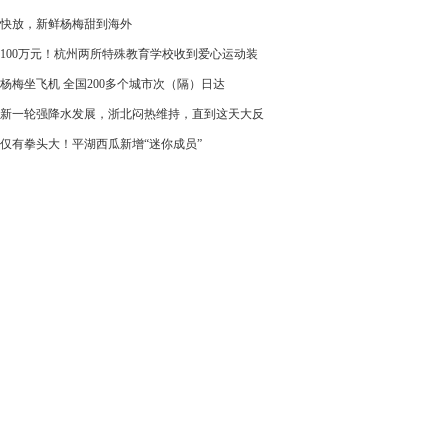
快放，新鲜杨梅甜到海外
100万元！杭州两所特殊教育学校收到爱心运动装
杨梅坐飞机 全国200多个城市次（隔）日达
新一轮强降水发展，浙北闷热维持，直到这天大反
仅有拳头大！平湖西瓜新增“迷你成员”