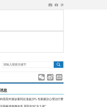
请输入搜索关键字
消息
科医院年接诊量同比涨超20% 专家建议心理治疗费
入医保
边园林道路微改造 居民告别“走土坡”