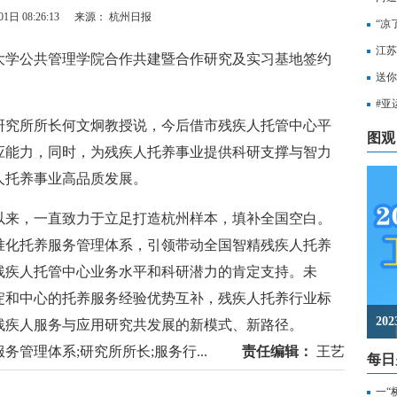
1日 08:26:13
来源： 杭州日报
“凉
江苏
学公共管理学院合作共建暨合作研究及实习基地签约
知，
送你
出行
#亚
究所所长何文炯教授说，今后借市残疾人托管中心平
至无
图观
应能力，同时，为残疾人托养事业提供科研支撑与智力
人托养事业高品质发展。
以来，一直致力于立足打造杭州样本，填补全国空白。
准化托养服务管理体系，引领带动全国智精残疾人托养
残疾人托管中心业务水平和科研潜力的肯定支持。未
淀和中心的托养服务经验优势互补，残疾人托养行业标
2
残疾人服务与应用研究共发展的新模式、新路径。
务管理体系;研究所所长;服务行...
责任编辑：
王艺
每日
一“