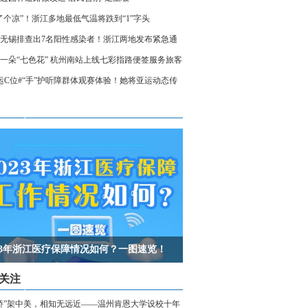
了个凉”！浙江多地最低气温将跌到“1”字头
无锡排查出7名阳性感染者！浙江两地发布紧急通
相关人员请立即报备
一朵“七色花” 杭州南站上线七彩指路便签服务旅客
运C位#“手”护听障群体观赛体验！她将亚运动态传
声世界
023年浙江医疗保障情况如何？一图速览！
关注
桥”架中美，相知无远近——温州肯恩大学设校十年