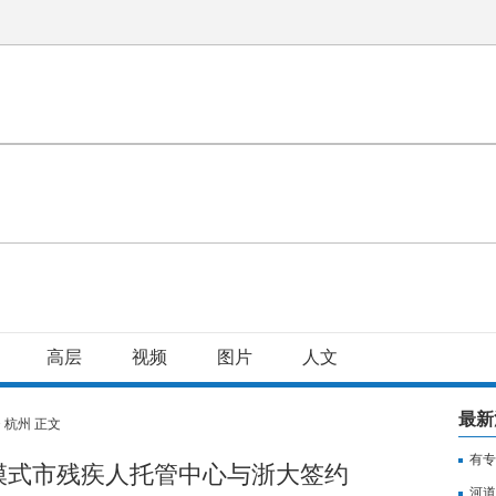
高层
视频
图片
人文
最新
>
杭州
正文
有专
模式市残疾人托管中心与浙大签约
用纳
河道