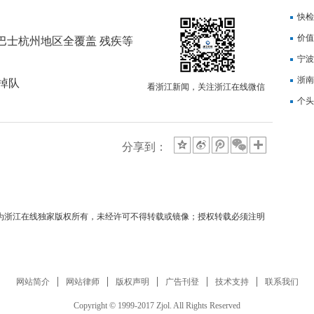
记
快检
价值
巴士杭州地区全覆盖 残疾等
备
宁波
浙南
掉队
看浙江新闻，关注浙江在线微信
转
个头
分享到：
均为浙江在线独家版权所有，未经许可不得转载或镜像；授权转载必须注明
网站简介
网站律师
版权声明
广告刊登
技术支持
联系我们
Copyright © 1999-2017 Zjol. All Rights Reserved