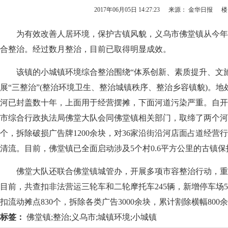
2017年06月05日 14:27:23
来源： 金华日报
楼
为有效改善人居环境，保护古镇风貌，义乌市佛堂镇从今年
合整治。经过数月整治，目前已取得明显成效。
该镇的小城镇环境综合整治围绕“体系创新、素质提升、文旅
展“三整治”(整治环境卫生、整治城镇秩序、整治乡容镇貌)。
河已封盖数十年，上面用于经营摆摊，下面河道污染严重。自开
市综合行政执法局佛堂大队会同佛堂镇相关部门，取缔了两个河道
个，拆除破损广告牌1200余块，对36家沿街沿河店面占道经营
清流。目前，佛堂镇已全面启动涉及5个村0.6平方公里的古镇
佛堂大队还联合佛堂镇城管办，开展多项市容整治行动，重
目前，共查扣非法营运三轮车和二轮摩托车245辆，新增停车场5
扣流动摊点830个，拆除各类广告3000余块，累计割除横幅800余
标签：
佛堂镇;整治;义乌市;城镇环境;小城镇