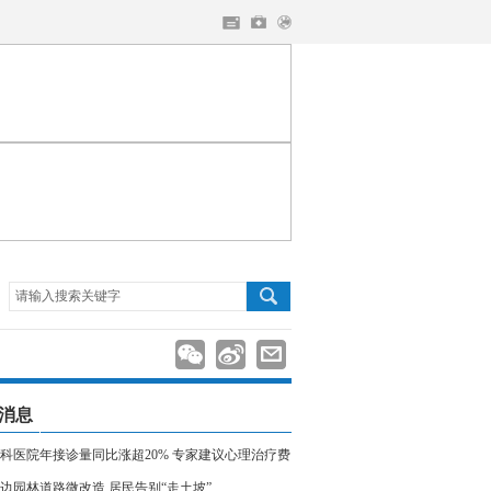
请输入搜索关键字
消息
科医院年接诊量同比涨超20% 专家建议心理治疗费
入医保
边园林道路微改造 居民告别“走土坡”