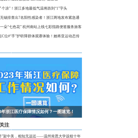
了个凉”！浙江多地最低气温将跌到“1”字头
无锡排查出7名阳性感染者！浙江两地发布紧急通
相关人员请立即报备
一朵“七色花” 杭州南站上线七彩指路便签服务旅客
运C位#“手”护听障群体观赛体验！她将亚运动态传
声世界
023年浙江医疗保障情况如何？一图速览！
关注
桥”架中美，相知无远近——温州肯恩大学设校十年