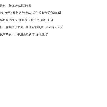
快放，新鲜杨梅甜到海外
100万元！杭州两所特殊教育学校收到爱心运动装
杨梅坐飞机 全国200多个城市次（隔）日达
新一轮强降水发展，浙北闷热维持，直到这天大反
仅有拳头大！平湖西瓜新增“迷你成员”