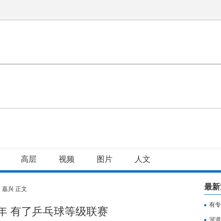
高层
视频
图片
人文
最新
>
嘉兴
正文
有专
年 有了乒乓球等级联赛
用纳
河道