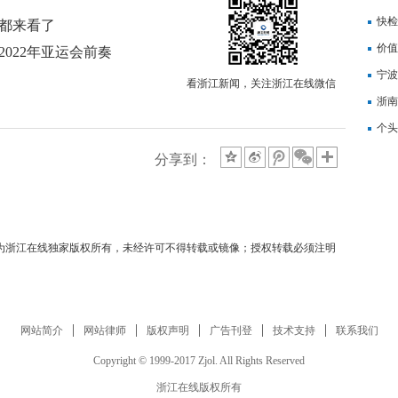
记
快检
席都来看了
价值
022年亚运会前奏
备
宁波
看浙江新闻，关注浙江在线微信
浙南
转
个头
分享到：
均为浙江在线独家版权所有，未经许可不得转载或镜像；授权转载必须注明
网站简介
网站律师
版权声明
广告刊登
技术支持
联系我们
Copyright © 1999-2017 Zjol. All Rights Reserved
浙江在线版权所有