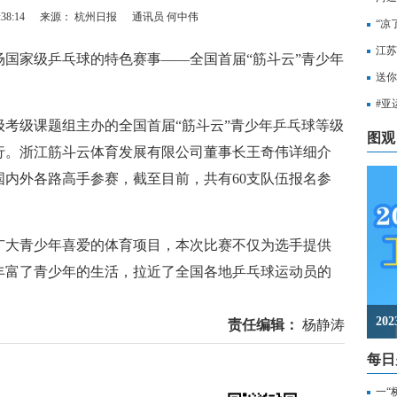
38:14
来源： 杭州日报
通讯员 何中伟
“凉
江苏
国家级乒乓球的特色赛事——全国首届“筋斗云”青少年
知，
送你
出行
#亚
考级课题组主办的全国首届“筋斗云”青少年乒乓球等级
至无
图观
行。浙江筋斗云体育发展有限公司董事长王奇伟详细介
内外各路高手参赛，截至目前，共有60支队伍报名参
。
大青少年喜爱的体育项目，本次比赛不仅为选手提供
丰富了青少年的生活，拉近了全国各地乒乓球运动员的
2
责任编辑：
杨静涛
每日
一“