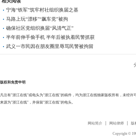
相关阅读
宁海“铁军”筑牢村社组织换届之基
马路上玩“漂移”“飙车党”被拘
确保社区党组织换届“风清气正”
半年前伸手偷手机 半年后被执着民警抓获
武义一市民因在朋友圈里辱骂民警被拘留
版权和免责申明
凡注有"浙江在线"或电头为"浙江在线"的稿件，均为浙江在线独家版权所有，未经
来源为"浙江在线"，并保留"浙江在线"的电头。
网站简介
网站律师
版
Copyright © 199