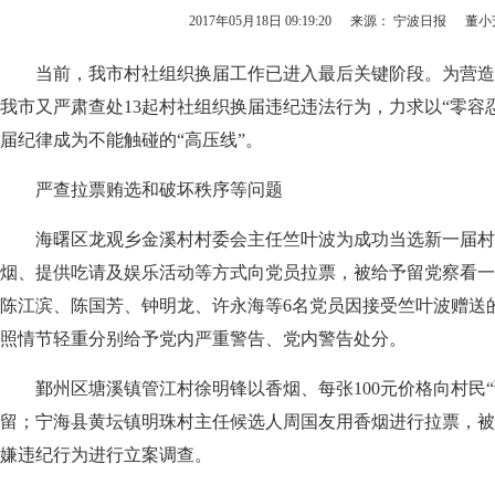
2017年05月18日 09:19:20
来源： 宁波日报
董小
当前，我市村社组织换届工作已进入最后关键阶段。为营造
我市又严肃查处13起村社组织换届违纪违法行为，力求以“零容
届纪律成为不能触碰的“高压线”。
严查拉票贿选和破坏秩序等问题
海曙区龙观乡金溪村村委会主任竺叶波为成功当选新一届村
烟、提供吃请及娱乐活动等方式向党员拉票，被给予留党察看一
陈江滨、陈国芳、钟明龙、许永海等6名党员因接受竺叶波赠送
照情节轻重分别给予党内严重警告、党内警告处分。
鄞州区塘溪镇管江村徐明锋以香烟、每张100元价格向村民“
留；宁海县黄坛镇明珠村主任候选人周国友用香烟进行拉票，被
嫌违纪行为进行立案调查。