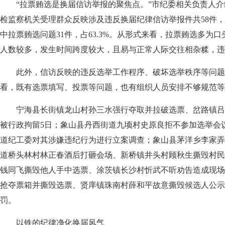
“拉票贿选是换届信访举报的聚焦点。”市纪委相关负责人介绍
检监察机关受理群众反映涉及违反换届纪律信访举报件共58件，
中拉票贿选问题31件，占63.3%。从形式来看，拉票贿选多为
人数较多，发生时间跨度较大，且易与正常人际交往相杂糅，违
此外，信访反映的违反选举工作程序、破坏选举秩序等问题
看，既有选票填写、投票等问题，也有组织人员安排不够规范等
宁海县长街镇龙山村孙三水强行夺取并拉破选票、岔路镇吕
被行政拘留5日；象山县丹西街道九顷村史原良拒不参加选举会
道纪工委对其涉嫌违纪行为进行立案调查；象山县茅洋乡李家弄
道桥头林村林正春酒后打砸会场、新桥镇井头村顾秋生撕毁村民
钱同飞撕毁他人手中选票、涂茨镇长沙村忻武不听劝告造成现场
抢夺票箱并撕毁选票、贤庠镇珠南村薛和平故意撕毁候选人公示
罚。
以铁的纪律净化换届风气