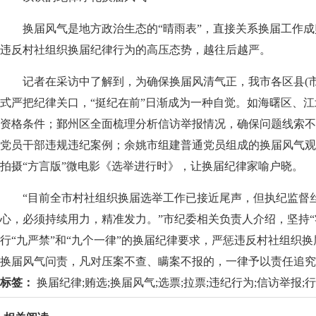
换届风气是地方政治生态的“晴雨表”，直接关系换届工作成
违反村社组织换届纪律行为的高压态势，越往后越严。
记者在采访中了解到，为确保换届风清气正，我市各区县(市
式严把纪律关口，“挺纪在前”日渐成为一种自觉。如海曙区、
资格条件；鄞州区全面梳理分析信访举报情况，确保问题线索不
党员干部违规违纪案例；余姚市组建普通党员组成的换届风气观
拍摄“方言版”微电影《选举进行时》，让换届纪律家喻户晓。
“目前全市村社组织换届选举工作已接近尾声，但执纪监督丝
心，必须持续用力，精准发力。”市纪委相关负责人介绍，坚持“
行“九严禁”和“九个一律”的换届纪律要求，严惩违反村社组织
换届风气问责，凡对压案不查、瞒案不报的，一律予以责任追究
标签：
换届纪律;贿选;换届风气;选票;拉票;违纪行为;信访举报;行政