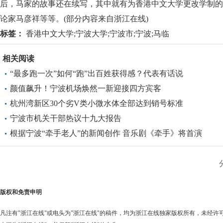
后，马家的故事还在续写，其中就有为香港中文大学更改学制的
论家马彦祥等等。(部分内容来自浙江在线)
标签：
香港中文大学;宁波大学;宁波市;宁波;马临
相关阅读
“最多跑一次”如何“跑”出百姓获得感？代表有话说
颜值飙升！宁波机场焕然一新迎接四方宾客
杭州湾新区30个劣V类小微水体全部达到销号标准
宁波市机关干部热议十九大报告
根据宁波“牵手老人”的新闻创作 音乐剧《牵手》将首演
版权和免责申明
凡注有"浙江在线"或电头为"浙江在线"的稿件，均为浙江在线独家版权所有，未经