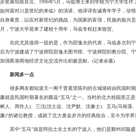
步发展坦陈良言。1996年5月，马临博士来到学校为宁大学生
如何面对21是世纪的来临》的演讲。他谆谆告诫青年学子，珍
自身素质，以应对新世纪的挑战，为国家的富强，民族的振兴贡献自
月，宁波大学迎来了建校十周年，马临专程赶来致贺。
在此尤其值得一提的是，作为邵逸夫的代表，马临多次到宁
后为宁波建成了宁波师院邵逸夫图书馆、宁波师院职教分院、宁
加强甬港两地经济文化交流作出积极贡献。(记者佘蕙)
新闻多一点
很多网友都知道天一阁千晋斋里陈列的古城墙砖由民国时期
廉就是民国时期著名的鄞县“五马”之一。当时的北大校园里正是有
树人、周作人)、三沈(沈士远、沈尹默、沈兼士)、五马(马裕藻
廉)”的诸位教授，成就了北大黄金岁月的经典组合，至今为学界
其中“五马”就是阿拉土生土长的宁波人，他们是鄞州邱隘盛