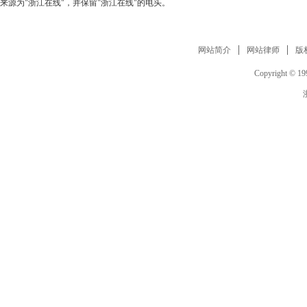
来源为"浙江在线"，并保留"浙江在线"的电头。
网站简介
网站律师
版
Copyright © 199