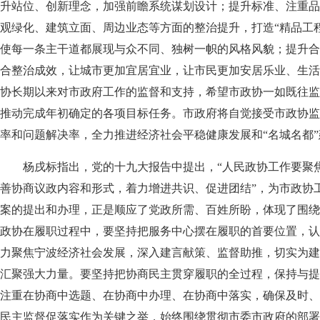
升站位、创新理念，加强前瞻系统谋划设计；提升标准、注重品
观绿化、建筑立面、周边业态等方面的整治提升，打造“精品工
使每一条主干道都展现与众不同、独树一帜的风格风貌；提升合
合整治成效，让城市更加宜居宜业，让市民更加安居乐业、生活
协长期以来对市政府工作的监督和支持，希望市政协一如既往监
推动完成年初确定的各项目标任务。市政府将自觉接受市政协监
率和问题解决率，全力推进经济社会平稳健康发展和“名城名都”
杨戌标指出，党的十九大报告中提出，“人民政协工作要聚焦
善协商议政内容和形式，着力增进共识、促进团结”，为市政协
案的提出和办理，正是顺应了党政所需、百姓所盼，体现了围绕
政协在履职过程中，要坚持把服务中心摆在履职的首要位置，认
力聚焦宁波经济社会发展，深入建言献策、监督助推，切实为建
汇聚强大力量。要坚持把协商民主贯穿履职的全过程，保持与提
注重在协商中选题、在协商中办理、在协商中落实，确保及时、
民主监督促落实作为关键之举，始终围绕贯彻市委市政府的部署