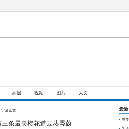
高层
视频
图片
人文
最新
>
宁波
正文
有专
波三条最美樱花道云蒸霞蔚
用纳
河道