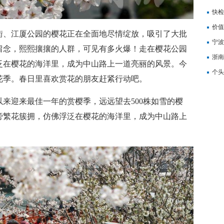
记
快检
价值
、江厦公园的樱花正在全面地尽情绽放，吸引了大批
备
宁波
留念，熙熙攘攘的人群，可见有多火爆！走在樱花公园
浙南
泛在樱花的海洋里，成为中山路上一道亮丽的风景。今
转
个头
花季。春日里喜欢赏花的朋友赶紧行动吧。
迎来最佳一年的赏樱季，远远望去500株如雪的樱
旁繁花簇拥，仿佛浮泛在樱花的海洋里，成为中山路上