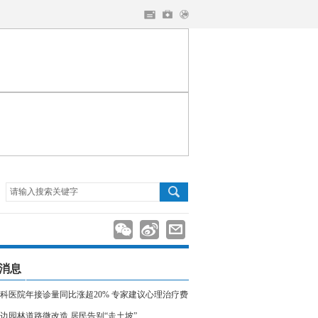
请输入搜索关键字
消息
科医院年接诊量同比涨超20% 专家建议心理治疗费
入医保
边园林道路微改造 居民告别“走土坡”