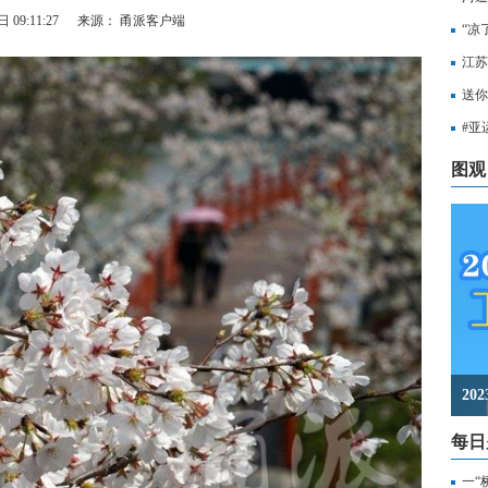
 09:11:27
来源： 甬派客户端
“凉
江苏
知，
送你
出行
#亚
至无
图观
2
每日
一“