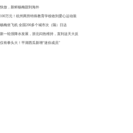
快放，新鲜杨梅甜到海外
100万元！杭州两所特殊教育学校收到爱心运动装
杨梅坐飞机 全国200多个城市次（隔）日达
新一轮强降水发展，浙北闷热维持，直到这天大反
仅有拳头大！平湖西瓜新增“迷你成员”