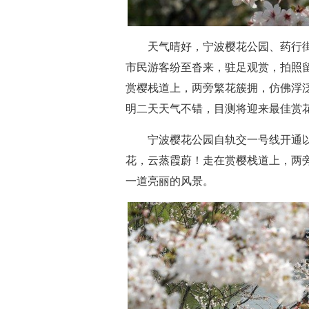
天气晴好，宁波樱花公园、药行街
市民游客纷至沓来，驻足观赏，拍照
赏樱栈道上，两旁繁花簇拥，仿佛浮
明二天天气不错，目测将迎来最佳赏
宁波樱花公园自轨交一号线开通以来
花，云蒸霞蔚！走在赏樱栈道上，两
一道亮丽的风景。