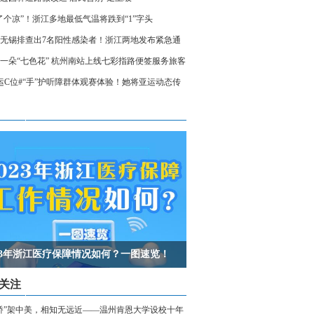
了个凉”！浙江多地最低气温将跌到“1”字头
无锡排查出7名阳性感染者！浙江两地发布紧急通
相关人员请立即报备
一朵“七色花” 杭州南站上线七彩指路便签服务旅客
运C位#“手”护听障群体观赛体验！她将亚运动态传
声世界
023年浙江医疗保障情况如何？一图速览！
关注
桥”架中美，相知无远近——温州肯恩大学设校十年