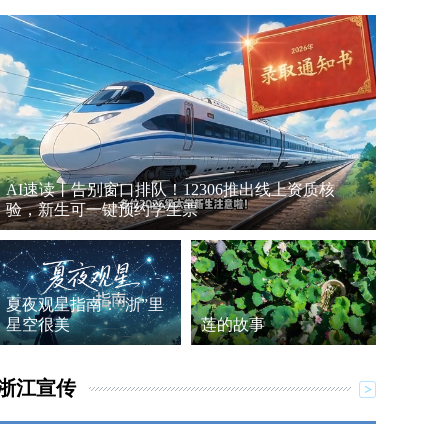
AI速读丨告别窗口排队！12306推出线上资质核
验，新生可一键预约学生票
夏夜观星指南：“浙”里
星空很美
莲的故事
浙江宣传