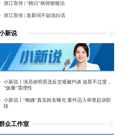
浙江宣传 | “精日”病得狠狠治
浙江宣传 | 造新词不如说白话
小新说
小新说丨演员侯明昊违反交规被约谈 追星不过度，
“饭撒”需理性
小新说丨“梅姨”真实姓名曝光 案件迈入审查起诉阶
段
群众工作室