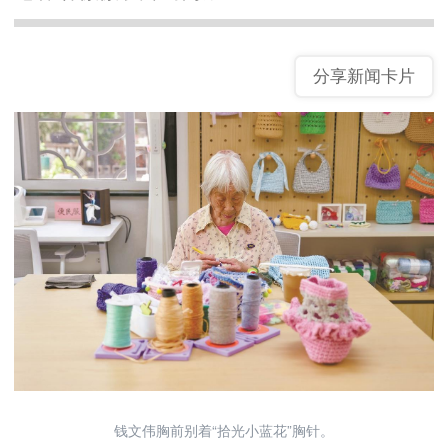
分享新闻卡片
钱文伟胸前别着“拾光小蓝花”胸针。