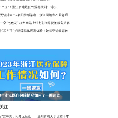
了个凉”！浙江多地最低气温将跌到“1”字头
无锡排查出7名阳性感染者！浙江两地发布紧急通
相关人员请立即报备
一朵“七色花” 杭州南站上线七彩指路便签服务旅客
运C位#“手”护听障群体观赛体验！她将亚运动态传
声世界
023年浙江医疗保障情况如何？一图速览！
关注
桥”架中美，相知无远近——温州肯恩大学设校十年