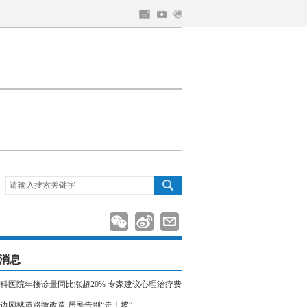
请输入搜索关键字
消息
科医院年接诊量同比涨超20% 专家建议心理治疗费
入医保
边园林道路微改造 居民告别“走土坡”