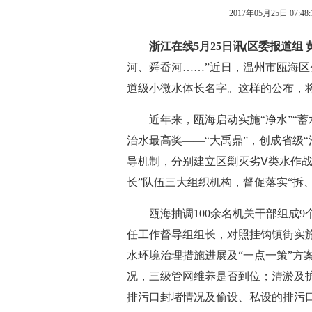
2017年05月25日 07:48:
浙江在线5月25日讯(区委报道组 
河、舜岙河……”近日，温州市瓯海
道级小微水体长名字。这样的公布，
近年来，瓯海启动实施“净水”“蓄水”
治水最高奖——“大禹鼎”，创成省级
导机制，分别建立区剿灭劣Ⅴ类水作战
长”队伍三大组织机构，督促落实“拆
瓯海抽调100余名机关干部组成9
任工作督导组组长，对照挂钩镇街实
水环境治理措施进展及“一点一策”方
况，三级管网维养是否到位；清淤及
排污口封堵情况及偷设、私设的排污