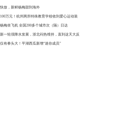
快放，新鲜杨梅甜到海外
100万元！杭州两所特殊教育学校收到爱心运动装
杨梅坐飞机 全国200多个城市次（隔）日达
新一轮强降水发展，浙北闷热维持，直到这天大反
仅有拳头大！平湖西瓜新增“迷你成员”