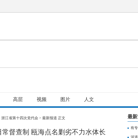
高层
视频
图片
人文
最新
>
浙江省第十四次党代会
>
最新报道
正文
有专
日常督查制 瓯海点名剿劣不力水体长
用纳
河道