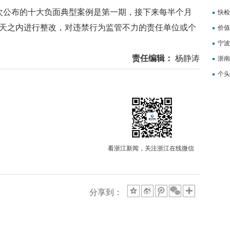
公布的十大负面典型案例是第一期，接下来每半个月
记
快检
5天之内进行整改，对违禁行为监管不力的责任单位或个
价值
备
宁波
责任编辑：
杨静涛
浙南
转
个头
看浙江新闻，关注浙江在线微信
分享到：