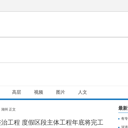
高层
视频
图片
人文
最新
>
湖州
正文
有专
治工程 度假区段主体工程年底将完工
用纳
河道