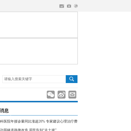
请输入搜索关键字
消息
科医院年接诊量同比涨超20% 专家建议心理治疗费
入医保
边园林道路微改造 居民告别“走土坡”