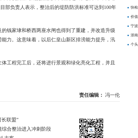
项目部负责人表示，整治后的堤防防洪标准可达到100年
记
快检
价值
备
宁波
的钱家埭和桥西两座水闸也得到了重建，并改造升级
浙南
涝能力。这意味着，以后仁皇山新区排涝能力提升，汛
转
个头
体工程完工后，还将进行景观和绿化亮化工程，并且
责任编辑：
冯一伦
河长联盟”
环境综合整治进入冲刺阶段