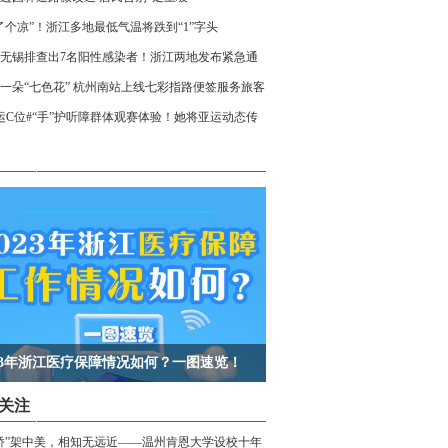
了个凉”！浙江多地最低气温将跌到“1”字头
无锡排查出7名阳性感染者！浙江两地发布紧急通
相关人员请立即报备
一朵“七色花” 杭州南站上线七彩指路便签服务旅客
运C位#“手”护听障群体观赛体验！她将亚运动态传
声世界
023年浙江医疗保障情况如何？一图速览！
关注
桥”架中美，相知无远近——温州肯恩大学设校十年