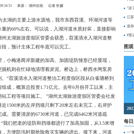
9:34:51
来源： 湖州在线
记者 忻媛
“凉
江苏
为太湖的主要上游水源地，我市东西苕溪、环湖河道等
知，
送你
量的60%左右。可以说，入湖河道水质好坏，直接影响
出行
#亚
湖州太湖旅游度假区管委会获悉，苕溪清水入湖河道整
至无
图观
阶段，预计主体工程年底可以完工。
，小梅港两岸新建的加高、加固堤防雏形已经显现，
挖掘机则在忙碌地清理着淤泥。桥边上，桥西水闸泵房
刷。“苕溪清水入湖河道整治工程度假区段从白雀塘桥到
组成，概算总投资1.71亿元。去年6月份开工以来，主
站工程等项目施工。 ”湖州太湖旅游度假区管委会社发
近1500米的左岸挡墙只剩下20米左右未完工，右岸护
2
成。需要清淤的6730米河道，已完成6462米河道疏
每日
。“我们把老的堤防和挡墙都进行了加高加固，从3.5米增
路，方便防汛时期抢险救灾车辆的进出。接下来，河道
一“