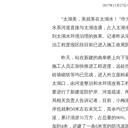
2017年11月27日 0
“太湖美，美就美在太湖水！ ”作
水系河道直接与太湖连通，占入太湖水
到太湖水环境治理的效果。记者昨从
治工程度假区段目前已进入施工收尾
昨天，站在新建的南皋桥上向下望
施工人员正加快推进工程进度，远处
砖墙砌筑等均已完成，进入外立面粉
太湖口，由河道整治和水环境改善工程
要进行了新建堤防护岸、河道疏浚、闸
局相关负责人告诉记者，目前，小梅港
岸也就剩50米左右未完工，其余均已完
浚，累计清淤31万方，占总量的96%
加到4米，还建了一条6米宽的防汛道