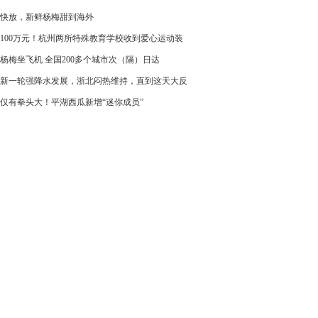
快放，新鲜杨梅甜到海外
100万元！杭州两所特殊教育学校收到爱心运动装
杨梅坐飞机 全国200多个城市次（隔）日达
新一轮强降水发展，浙北闷热维持，直到这天大反
仅有拳头大！平湖西瓜新增“迷你成员”