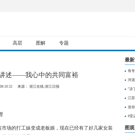
高层
图解
专题
最新
有专
讲述——我心中的共同富裕
用纳
河道
8:10:32
来源： 浙江在线-浙江日报
“凉
江苏
知，
送你
理
出行
#亚
至无
图观
市场的打工妹变成老板娘，现在已经有了好几家女装