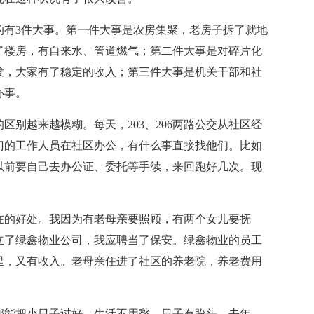
3件大事。第一件大事是农房集聚，老房子拆了就地
了楼房，有自来水、管道燃气；第二件大事是对碎片化
发，大家有了稳定的收入；第三件大事是机关干部和社
办事。
越来越模糊。每天，203、206两路公交从社区经
门的工作人员在社区办公，有什么事直接找他们。比如
以前要自己去办公证、委托等手续，来回跑好几次。现
的好处。我因为有老母亲要照顾，有两个女儿要抚
立了绿鑫物业公司，我应聘当了保安。绿鑫物业的员工
里，又有收入。老母亲住进了社区的养老院，养老费用
能把小日子过好，生活不用愁，日子有盼头。去年，