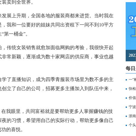
女装卖到全世界。
来发展上升期，全国各地的服装商都来进货。当时我在
，我和一位要好的姐妹共同出资租下一间不到10平方
“第一桶金”。
始，传统女装销售就愈加面临网购的考验，我很快开起
2
式非常新颖，逐渐成为数十家网店的供应商，事业也越
每日
自学了直播知识，成为四季青服装市场里为数不多的主
一“
也创立了自己的公司，招募更多主播加入到队伍中来，
记
快检
价值
备
宁波
在我眼里，共同富裕就是要帮助更多人掌握赚钱的技
浙南
深夜的习惯，希望用自己的实际行动，帮助更多像自己
转
个头
成功的喜悦。