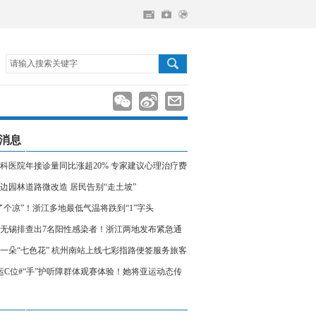
请输入搜索关键字
消息
科医院年接诊量同比涨超20% 专家建议心理治疗费
入医保
边园林道路微改造 居民告别“走土坡”
了个凉”！浙江多地最低气温将跌到“1”字头
无锡排查出7名阳性感染者！浙江两地发布紧急通
相关人员请立即报备
一朵“七色花” 杭州南站上线七彩指路便签服务旅客
运C位#“手”护听障群体观赛体验！她将亚运动态传
声世界