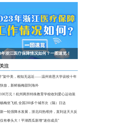
023年浙江医疗保障情况如何？一图速览！
关注
桥”架中美，相知无远近——温州肯恩大学设校十年
快放，新鲜杨梅甜到海外
100万元！杭州两所特殊教育学校收到爱心运动装
杨梅坐飞机 全国200多个城市次（隔）日达
新一轮强降水发展，浙北闷热维持，直到这天大反
仅有拳头大！平湖西瓜新增“迷你成员”