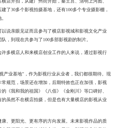
横店开拍，从建广州街开始，秦王宫、清明上河图、
建了30多个影视拍摄基地，还有100多个专业摄影棚，
地。
可以说亲眼见证而且参与了横店影视城和影视文化产业
团队，到现在共参与了100多部影视剧的制片。
许多横店人和来横店创业工作的人来说，通过影视行
产业基地”，作为影视行业从业者，我们都很期待。现
非常规范，场景还在增加，后期特效也正在加强，影视
片的《我和我的祖国》《八佰》《金刚川》等口碑好、
有的虽然不在横店拍摄，但是也有大量横店的影视从业
康、更阳光、更有序的方向发展。未来影视作品的质