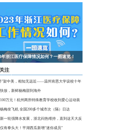
023年浙江医疗保障情况如何？一图速览！
关注
桥”架中美，相知无远近——温州肯恩大学设校十年
快放，新鲜杨梅甜到海外
100万元！杭州两所特殊教育学校收到爱心运动装
杨梅坐飞机 全国200多个城市次（隔）日达
新一轮强降水发展，浙北闷热维持，直到这天大反
仅有拳头大！平湖西瓜新增“迷你成员”