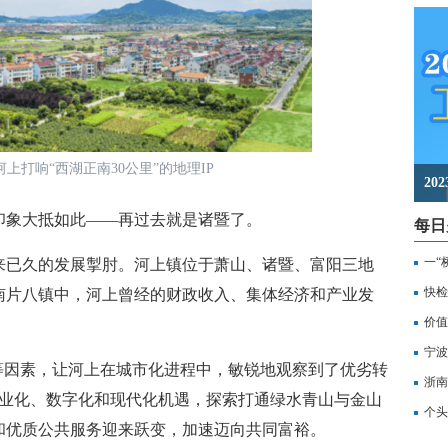
打响“西湖正南30公里”的地理IP
2
象大抵如此——再过去就是诸暨了。
每日
一“
已久的发展掣肘。河上镇位于萧山、诸暨、富阳三地
记
快检
南片八镇中，河上曾经的财政收入、集体经济和产业发
价值
备
宁波
等因素，让河上在城市化进程中，敏锐地观察到了优劣转
浙南
工业化、数字化和现代化机遇，探索打通绿水青山与金山
转
个头
和优质公共服务迎来跃变，加速迈向共同富裕。