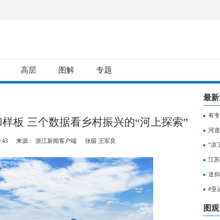
高层
图解
专题
最新
有专
样板 三个数据看乡村振兴的“河上探索”
用纳
河道
:43
来源： 浙江新闻客户端
张留 王军良
“凉
江苏
知，
送你
出行
#亚
至无
图观