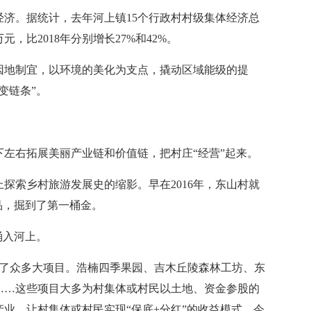
。据统计，去年河上镇15个行政村村级集体经济总
万元，比2018年分别增长27%和42%。
地制宜，以环境的美化为支点，撬动区域能级的提
变链条”。
。
右拓展美丽产业链和价值链，把村庄“经营”起来。
索乡村旅游发展史的缩影。早在2016年，东山村就
品，掘到了第一桶金。
涌入河上。
众多大项目。浩楠四季果园、吉木丘陵森林工坊、东
……这些项目大多为村集体或村民以土地、资金参股的
业，让村集体或村民实现“保底+分红”的收益模式。今