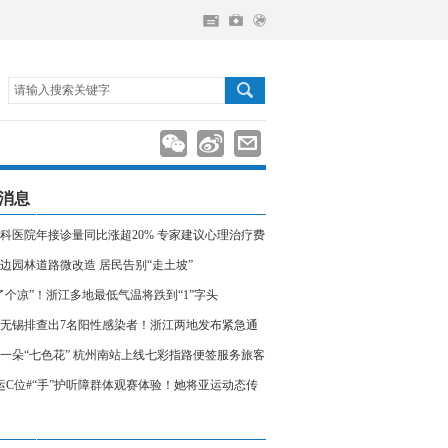
请输入搜索关键字
消息
科医院年接诊量同比涨超20% 专家建议心理治疗费
入医保
边园林道路微改造 居民告别“走土坡”
了个凉”！浙江多地最低气温将跌到“1”字头
无锡排查出7名阳性感染者！浙江两地发布紧急通
相关人员请立即报备
一朵“七色花” 杭州南站上线七彩指路便签服务旅客
运C位#“手”护听障群体观赛体验！她将亚运动态传
声世界