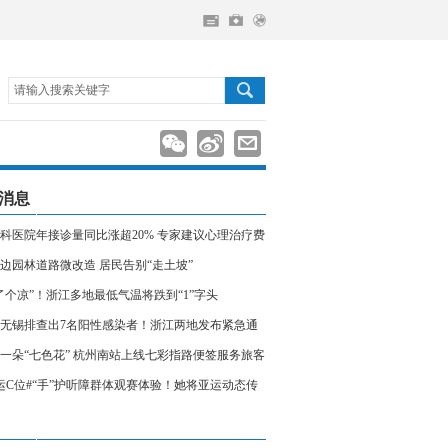
请输入搜索关键字
消息
科医院年接诊量同比涨超20% 专家建议心理治疗费
入医保
边园林道路微改造 居民告别“走土坡”
了个凉”！浙江多地最低气温将跌到“1”字头
无锡排查出7名阳性感染者！浙江两地发布紧急通
相关人员请立即报备
一朵“七色花” 杭州南站上线七彩指路便签服务旅客
运C位#“手”护听障群体观赛体验！她将亚运动态传
声世界