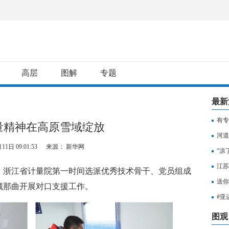
高层
图解
专题
最新
有专
量精神在高原雪域绽放
用纳
河道
11日 09:01:53
来源： 新华网
“凉
江苏
浙江省计量院第一时间选派优秀技术骨干、党员组成
知，
送你
藏那曲开展对口支援工作。
出行
#亚
至无
图观