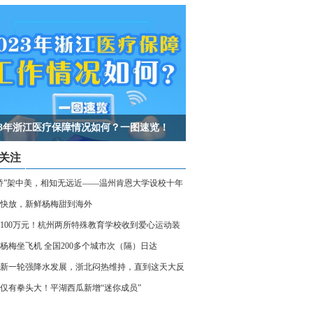
023年浙江医疗保障情况如何？一图速览！
关注
桥”架中美，相知无远近——温州肯恩大学设校十年
快放，新鲜杨梅甜到海外
100万元！杭州两所特殊教育学校收到爱心运动装
杨梅坐飞机 全国200多个城市次（隔）日达
新一轮强降水发展，浙北闷热维持，直到这天大反
仅有拳头大！平湖西瓜新增“迷你成员”