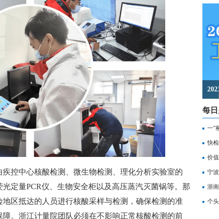
2
每日
一“
记
快检
价值
疾控中心核酸检测、微生物检测、理化分析实验室的
备
宁波
光定量PCR仪、生物安全柜以及高压蒸汽灭菌锅等。那
浙南
险地区抵达的人员进行核酸采样与检测，确保检测的准
转
个头
保障。浙江计量院团队必须在不影响正常核酸检测的前