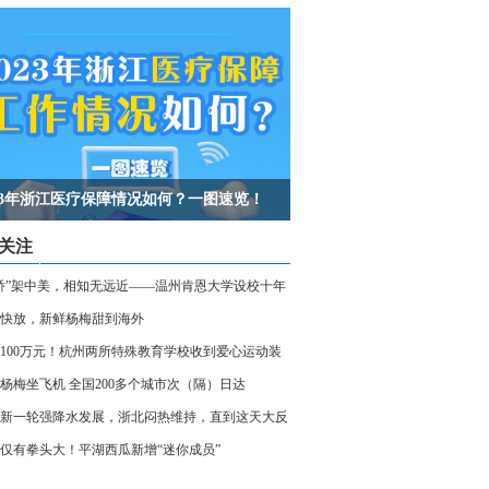
023年浙江医疗保障情况如何？一图速览！
关注
桥”架中美，相知无远近——温州肯恩大学设校十年
快放，新鲜杨梅甜到海外
100万元！杭州两所特殊教育学校收到爱心运动装
杨梅坐飞机 全国200多个城市次（隔）日达
新一轮强降水发展，浙北闷热维持，直到这天大反
仅有拳头大！平湖西瓜新增“迷你成员”