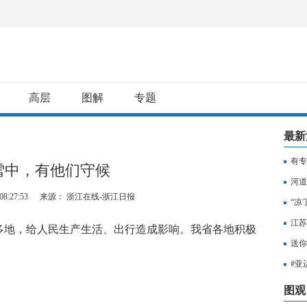
高层
图解
专题
最新
有专
雪中，有他们守候
用纳
河道
8:27:53
来源： 浙江在线-浙江日报
“凉
江苏
地，给人民生产生活、出行造成影响。我省各地积极
知，
送你
。
出行
#亚
至无
图观