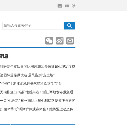
请输入搜索关键字
消息
科医院年接诊量同比涨超20% 专家建议心理治疗费
入医保
边园林道路微改造 居民告别“走土坡”
了个凉”！浙江多地最低气温将跌到“1”字头
无锡排查出7名阳性感染者！浙江两地发布紧急通
相关人员请立即报备
一朵“七色花” 杭州南站上线七彩指路便签服务旅客
运C位#“手”护听障群体观赛体验！她将亚运动态传
声世界