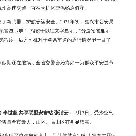
杭州高速交警一直在为抗冰雪保畅通值守。
新武器，护航春运安全。2021年初，嘉兴市公安局
预警显示屏”。相较于以往文字显示，“分道预警显示
熟悉程度，后方司机对于各条车道的通行情况能一目了
假期还在继续，全省交警会始终如一为群众平安过节
 李世超 共享联盟安吉站 张洁云）
2月3日，受冷空气
降雪量全市最大，山区、高山区有明显积雪。
水岭至俞家舍村道上，陆陆续续有50多人冒着大雪铲