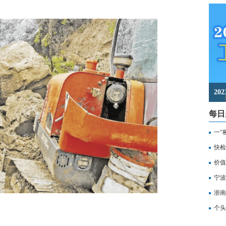
2
每日
一“
记
快检
价值
备
宁波
浙南
转
个头