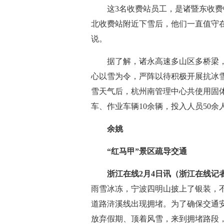
这3名收费站员工，是诸暨东收费中
北收费站附近下雪后，他们一直值守在
说。
据了解，诸永高速多山区多桥梁，
心以雪为令，严阵以待积极开展抗冰雪
雪天气后，杭州南管理中心共使用固体
车、作业车辆10余辆，投入人员50
余姚
“红马甲”景区疏导交通
浙江在线2月4日讯（浙江在线记者
雨雪冰冻，宁波四明山披上了银装，
道路浒溪线出现拥堵。为了确保交通
放弃假期、顶着风雪，来到拥堵路段