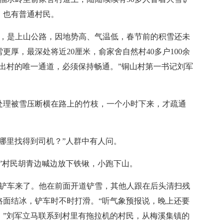
，也有普通村民。
是上山公路，因地势高、气温低，春节前的积雪还未
厚，最深处将近20厘米，俞家舍自然村40多户100余
出村的唯一通道，必须保持畅通。”铜山村第一书记刘军
理被雪压断横在路上的竹枝，一个小时下来，才疏通
里找得到司机？”人群中有人问。
村民胡青边喊边放下铁锹，小跑下山。
车来了。他在前面开道铲雪，其他人跟在后头清扫残
路面结冰，铲车时不时打滑。“听气象预报说，晚上还要
。”刘军立马联系到村里有拖拉机的村民，从梅溪集镇的