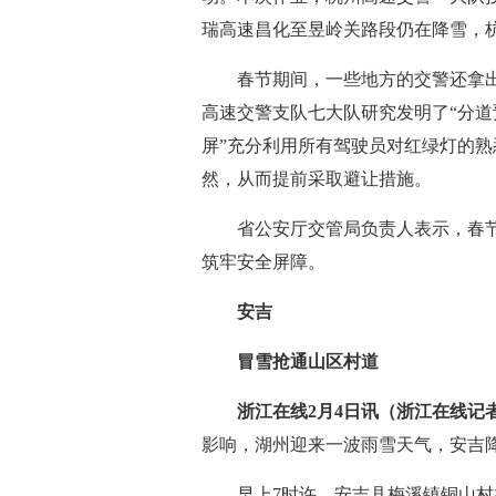
瑞高速昌化至昱岭关路段仍在降雪，
春节期间，一些地方的交警还拿出了
高速交警支队七大队研究发明了“分道
屏”充分利用所有驾驶员对红绿灯的
然，从而提前采取避让措施。
省公安厅交管局负责人表示，春节
筑牢安全屏障。
安吉
冒雪抢通山区村道
浙江在线2月4日讯（浙江在线记者
影响，湖州迎来一波雨雪天气，安吉
早上7时许，安吉县梅溪镇铜山村福