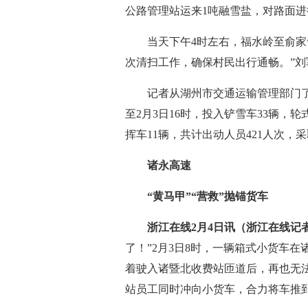
公路管理站运来1吨融雪盐，对路面进
当天下午4时左右，福水岭至俞家舍
次清扫工作，确保村民出行通畅。”刘
记者从湖州市交通运输管理部门了解
至2月3日16时，投入铲雪车33辆，
挥车11辆，共计出动人员421人次
诸永高速
“黄马甲”“营救”抛锚货车
浙江在线2月4日讯（浙江在线记者
了！”2月3日8时，一辆箱式小货车
着驶入诸暨北收费站匝道后，再也无
站员工同时冲向小货车，合力将车推