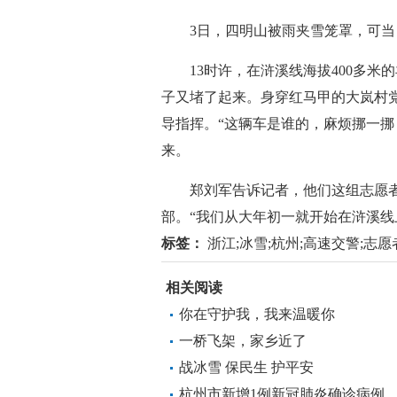
3日，四明山被雨夹雪笼罩，可当日
13时许，在浒溪线海拔400多米
子又堵了起来。身穿红马甲的大岚村
导指挥。“这辆车是谁的，麻烦挪一挪
来。
郑刘军告诉记者，他们这组志愿者中
部。“我们从大年初一就开始在浒溪线
标签：
浙江;冰雪;杭州;高速交警;志愿
相关阅读
你在守护我，我来温暖你
一桥飞架，家乡近了
战冰雪 保民生 护平安
杭州市新增1例新冠肺炎确诊病例