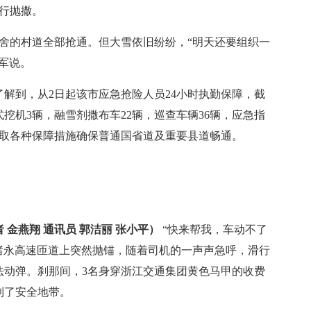
行抛撒。
的村道全部抢通。但大雪依旧纷纷，“明天还要组织一
军说。
到，从2日起该市应急抢险人员24小时执勤保障，截
轮式挖机3辆，融雪剂撒布车22辆，巡查车辆36辆，应急指
，采取各种保障措施确保普通国省道及重要县道畅通。
 金燕翔 通讯员 郭洁丽 张小平）
“快来帮我，车动不了
在诸永高速匝道上突然抛锚，随着司机的一声声急呼，滑行
法动弹。刹那间，3名身穿浙江交通集团黄色马甲的收费
到了安全地带。