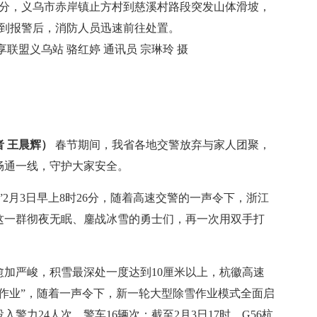
9分，义乌市赤岸镇止方村到慈溪村路段突发山体滑坡，
到报警后，消防人员迅速前往处置。
联盟义乌站 骆红婷 通讯员 宗琳玲 摄
者 王晨辉）
春节期间，我省各地交警放弃与家人团聚，
畅通一线，守护大家安全。
月3日早上8时26分，随着高速交警的一声令下，浙江
这一群彻夜无眠、鏖战冰雪的勇士们，再一次用双手打
加严峻，积雪最深处一度达到10厘米以上，杭徽高速
始作业”，随着一声令下，新一轮大型除雪作业模式全面启
警力24人次，警车16辆次；截至2月3日17时，G56杭