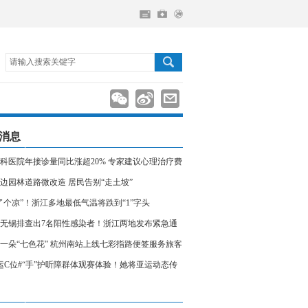
请输入搜索关键字
消息
科医院年接诊量同比涨超20% 专家建议心理治疗费
入医保
边园林道路微改造 居民告别“走土坡”
了个凉”！浙江多地最低气温将跌到“1”字头
无锡排查出7名阳性感染者！浙江两地发布紧急通
相关人员请立即报备
一朵“七色花” 杭州南站上线七彩指路便签服务旅客
运C位#“手”护听障群体观赛体验！她将亚运动态传
声世界