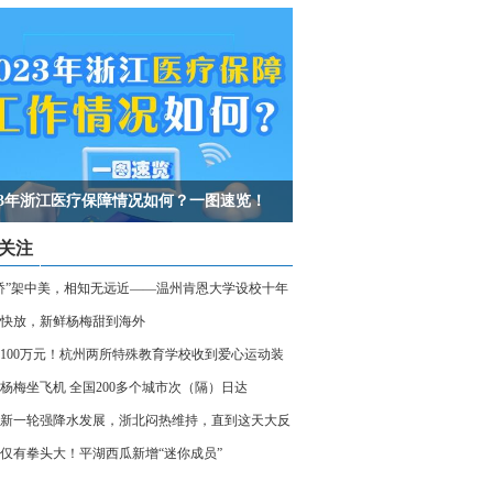
023年浙江医疗保障情况如何？一图速览！
关注
桥”架中美，相知无远近——温州肯恩大学设校十年
快放，新鲜杨梅甜到海外
100万元！杭州两所特殊教育学校收到爱心运动装
杨梅坐飞机 全国200多个城市次（隔）日达
新一轮强降水发展，浙北闷热维持，直到这天大反
仅有拳头大！平湖西瓜新增“迷你成员”