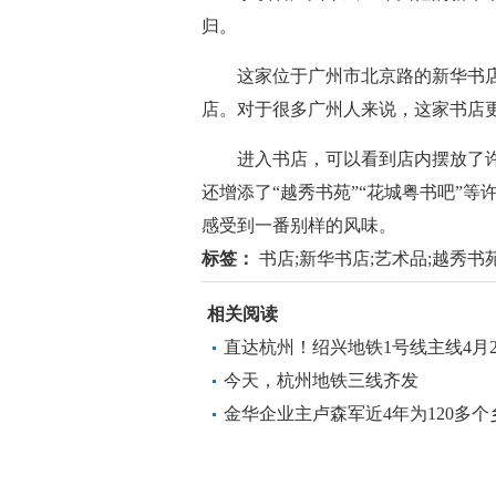
归。
这家位于广州市北京路的新华书店成立
店。对于很多广州人来说，这家书店
进入书店，可以看到店内摆放了许
还增添了“越秀书苑”“花城粤书吧”
感受到一番别样的风味。
标签：
书店;新华书店;艺术品;越秀书
相关阅读
直达杭州！绍兴地铁1号线主线4月
间公布
今天，杭州地铁三线齐发
金华企业主卢森军近4年为120多
屋书香，点亮童年梦想