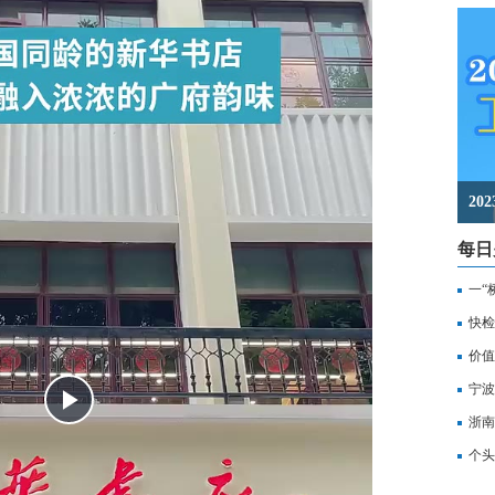
2
每日
一“
记
快检
价值
备
宁波
浙南
转
个头