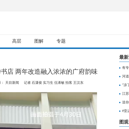
高层
图解
专题
最新
有专
新华书店 两年改造融入浓浓的广府韵味
用纳
河道
源： 天目新闻
记者 石潇俊 实习生 伍浠敏 拍客 王汉东
“凉
江苏
知，
送你
出行
#亚
至无
图观