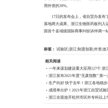
用外资的39%。
17日的发布会上，省自贸办发布了
落地两大成果、浙江生物医药板列入
国首个县域级国际商事纠纷诉仲调一
标签：
试验区;浙江;制度创新;外资;
相关阅读
一年来谋划建设重大应用127个 浙
涌现
浙江发布2021年度“无废指数” 第
生产向好 快于去年！浙江各地稳
成绩单出炉！2021年浙江自贸试验
浙江全面放开杭州市区外专科以上