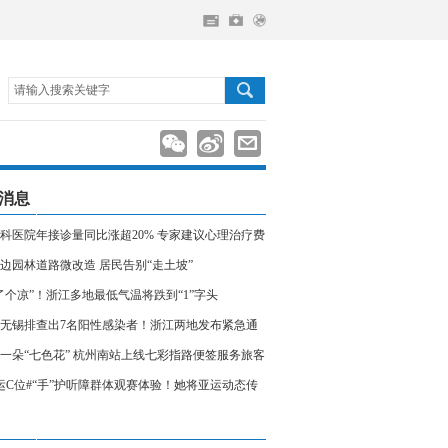
请输入搜索关键字
消息
科医院年接诊量同比涨超20% 专家建议心理治疗费
入医保
边园林道路微改造 居民告别“走土坡”
了个凉”！浙江多地最低气温将跌到“1”字头
无锡排查出7名阳性感染者！浙江两地发布紧急通
相关人员请立即报备
一朵“七色花” 杭州南站上线七彩指路便签服务旅客
运C位#“手”护听障群体观赛体验！她将亚运动态传
声世界