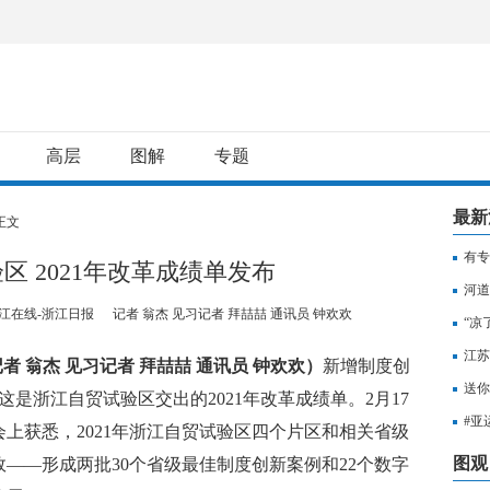
高层
图解
专题
最新
正文
有专
区 2021年改革成绩单发布
用纳
河道
浙江在线-浙江日报
记者 翁杰 见习记者 拜喆喆 通讯员 钟欢欢
“凉
江苏
者 翁杰 见习记者 拜喆喆 通讯员 钟欢欢）
新增制度创
知，
送你
这是浙江自贸试验区交出的2021年改革成绩单。2月17
出行
#亚
上获悉，2021年浙江自贸试验区四个片区和相关省级
至无
图观
——形成两批30个省级最佳制度创新案例和22个数字