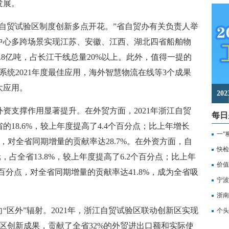
发展。
贸试验区制度创新多点开花。”省自贸办有关负责人举
据中心多跨场景实现江苏、安徽、江西、湖北四省船舶物
.8亿吨，占长江干线总量20%以上。此外，值得一提的
系统2021年度最佳应用，海外智慧物流在线等3个成果
大应用。
2
支撑作用显著提升。在外贸方面，2021年浙江自贸
每日
的18.6%，较上年度提高了4.4个百分点；比上年增长
一“
点，对全省同期增量的贡献率达28.7%。在外资方面，自
记
快检
，占全省13.8%，较上年度提高了6.2个百分点；比上年
价值
9个百分点，对全省同期增量的贡献率达41.8%，成为全省吸
备
宁波
浙南
外”辐射。2021年，浙江自贸试验区联动创新区实现
转
个头
验区创新成果，贡献了全省32%的外贸进出口额和实际使