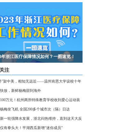
023年浙江医疗保障情况如何？一图速览！
关注
桥”架中美，相知无远近——温州肯恩大学设校十年
快放，新鲜杨梅甜到海外
100万元！杭州两所特殊教育学校收到爱心运动装
杨梅坐飞机 全国200多个城市次（隔）日达
新一轮强降水发展，浙北闷热维持，直到这天大反
仅有拳头大！平湖西瓜新增“迷你成员”