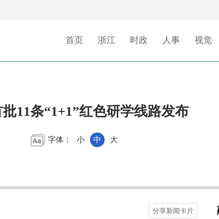
首页
浙江
时政
人事
视觉
批11条“1+1”红色研学线路发布
字体：
小
中
大
分享新闻卡片