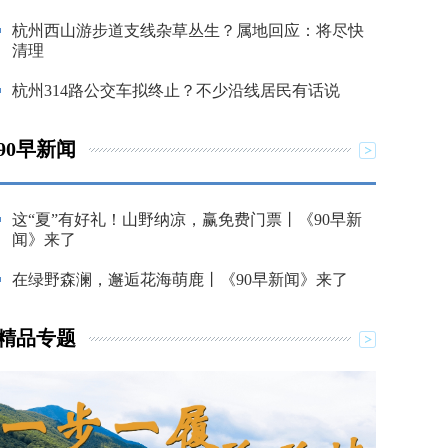
杭州西山游步道支线杂草丛生？属地回应：将尽快
清理
杭州314路公交车拟终止？不少沿线居民有话说
90早新闻
这“夏”有好礼！山野纳凉，赢免费门票丨《90早新
闻》来了
在绿野森澜，邂逅花海萌鹿丨《90早新闻》来了
精品专题