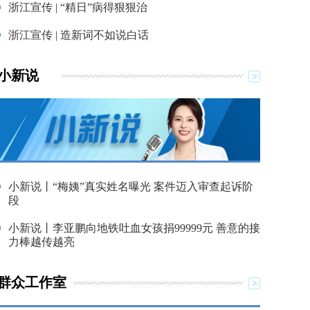
浙江宣传 | “精日”病得狠狠治
浙江宣传 | 造新词不如说白话
小新说
小新说丨“梅姨”真实姓名曝光 案件迈入审查起诉阶
段
小新说丨李亚鹏向地铁吐血女孩捐99999元 善意的接
力棒越传越亮
群众工作室