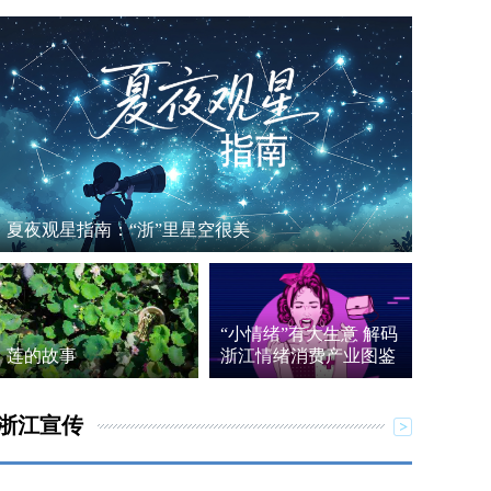
夏夜观星指南：“浙”里星空很美
“小情绪”有大生意 解码
莲的故事
浙江情绪消费产业图鉴
浙江宣传