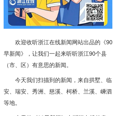
欢迎收听浙江
在线
新闻网站出品的《
90
早新闻》，让我们一起来听听浙江
9
0
个县
（市、区）有意思的
新闻。
今天
我们扫描到的新
闻，来自
拱墅、
临
安、
瑞安、
秀洲、
慈溪、
柯桥、
兰溪、
嵊泗
等地。