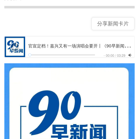
分享新闻卡片
官
宣定档！嘉兴又有一场演唱会要开丨《90早新闻》来了
-
00:00
/
03:29