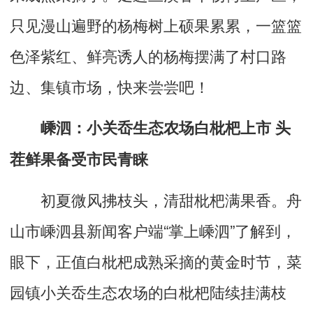
只见漫山遍野的杨梅树上硕果累累，一篮篮
色泽紫红、鲜亮诱人的杨梅摆满了村口路
边、集镇市场，快来尝尝吧！
嵊泗：小关岙生态农场白枇杷上市 头
茬鲜果备受市民青睐
初夏微风拂枝头，清甜枇杷满果香。舟
山市嵊泗县新闻客户端“掌上嵊泗”了解到，
眼下，正值白枇杷成熟采摘的黄金时节，菜
园镇小关岙生态农场的白枇杷陆续挂满枝