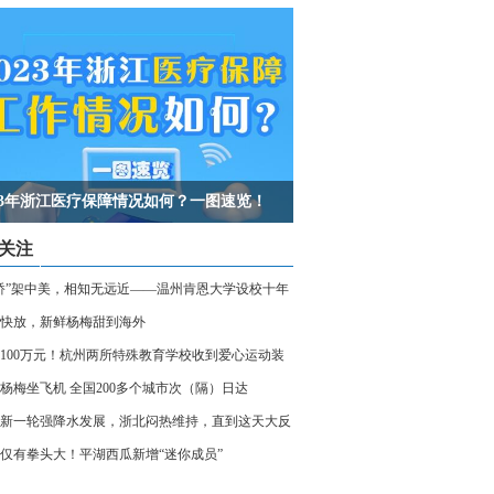
023年浙江医疗保障情况如何？一图速览！
关注
桥”架中美，相知无远近——温州肯恩大学设校十年
快放，新鲜杨梅甜到海外
100万元！杭州两所特殊教育学校收到爱心运动装
杨梅坐飞机 全国200多个城市次（隔）日达
新一轮强降水发展，浙北闷热维持，直到这天大反
仅有拳头大！平湖西瓜新增“迷你成员”