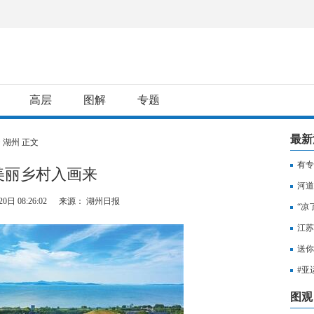
高层
图解
专题
最新
>
湖州
正文
有专
美丽乡村入画来
用纳
河道
0日 08:26:02
来源： 湖州日报
“凉
江苏
知，
送你
出行
#亚
至无
图观