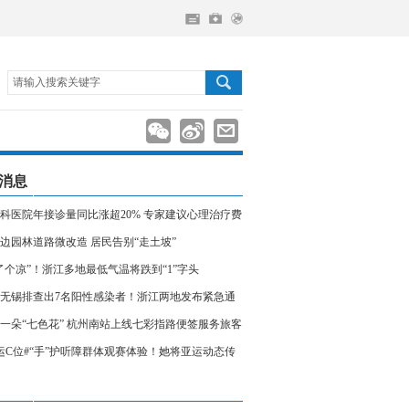
请输入搜索关键字
消息
科医院年接诊量同比涨超20% 专家建议心理治疗费
入医保
边园林道路微改造 居民告别“走土坡”
了个凉”！浙江多地最低气温将跌到“1”字头
无锡排查出7名阳性感染者！浙江两地发布紧急通
相关人员请立即报备
一朵“七色花” 杭州南站上线七彩指路便签服务旅客
运C位#“手”护听障群体观赛体验！她将亚运动态传
声世界