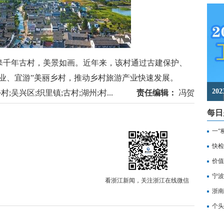
千年古村，美景如画。近年来，该村通过古建保护、
业、宜游”美丽乡村，推动乡村旅游产业快速发展。
2
吴兴区;织里镇;古村;湖州;村...
责任编辑：
冯贺
每日
一“
记
快检
价值
备
宁波
看浙江新闻，关注浙江在线微信
浙南
转
个头