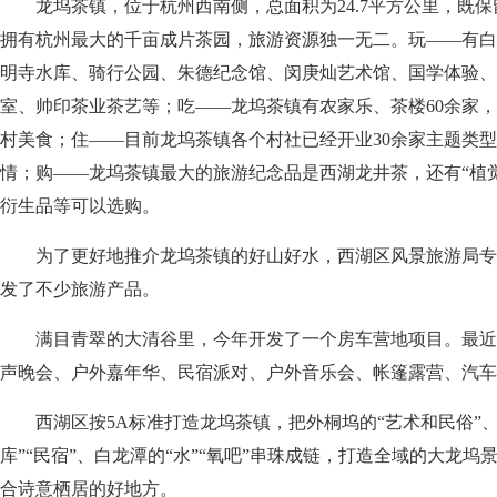
龙坞茶镇，位于杭州西南侧，总面积为24.7平方公里，既保
拥有杭州最大的千亩成片茶园，旅游资源独一无二。玩——有白
明寺水库、骑行公园、朱德纪念馆、闵庚灿艺术馆、国学体验、
室、帅印茶业茶艺等；吃——龙坞茶镇有农家乐、茶楼60余家
村美食；住——目前龙坞茶镇各个村社已经开业30余家主题类
情；购——龙坞茶镇最大的旅游纪念品是西湖龙井茶，还有“植
衍生品等可以选购。
为了更好地推介龙坞茶镇的好山好水，西湖区风景旅游局专
发了不少旅游产品。
满目青翠的大清谷里，今年开发了一个房车营地项目。最近
声晚会、户外嘉年华、民宿派对、户外音乐会、帐篷露营、汽车
西湖区按5A标准打造龙坞茶镇，把外桐坞的“艺术和民俗”、上
库”“民宿”、白龙潭的“水”“氧吧”串珠成链，打造全域的大龙
合诗意栖居的好地方。