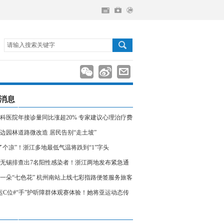
请输入搜索关键字
消息
科医院年接诊量同比涨超20% 专家建议心理治疗费
入医保
边园林道路微改造 居民告别“走土坡”
了个凉”！浙江多地最低气温将跌到“1”字头
无锡排查出7名阳性感染者！浙江两地发布紧急通
相关人员请立即报备
一朵“七色花” 杭州南站上线七彩指路便签服务旅客
运C位#“手”护听障群体观赛体验！她将亚运动态传
声世界