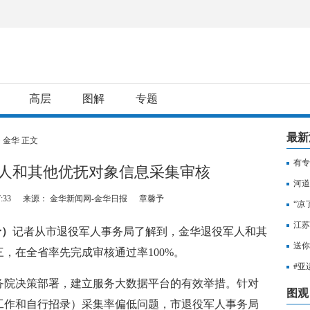
高层
图解
专题
最新
>
金华
正文
有专
人和其他优抚对象信息采集审核
用纳
河道
:33
来源： 金华新闻网-金华日报
章馨予
“凉
江苏
予）
记者从市退役军人事务局了解到，金华退役军人和其
知，
送你
，在全省率先完成审核通过率100%。
出行
#亚
院决策部署，建立服务大数据平台的有效举措。针对
至无
图观
工作和自行招录）采集率偏低问题，市退役军人事务局