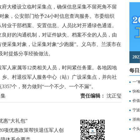
政府大楼设立临时采集点，确保信息采集不留死角不留
全对象，公安部门给予24小时信息查询服务。市委组织
队转业干部档案、安置信息、人员比对开通绿色通道。
立良好的沟通机制，对证件缺失、档案不全的人员，由
便采集对象，让采集对象“少跑腿”。义乌市、兰溪市在
，及时提炼分享经验做法。
2
人家属等12类相关人员，时间紧任务重。各地因地
每日
、乡、村退役军人服务中心（站）广设采集点，并向社
一“
357个，努力做到“一个不少、一个不漏”。
记
快检
采集
责任编辑：
沈正玺
价值
备
宁波
浙南
惠“大礼包”
转
个头
出20项优惠政策帮扶退伍军人创
保障体系全覆盖