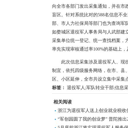
向全市各部门发出采集通知，并在市
盲区。针对系统比对的588名信息不
部、市人力社保局等部门也为查询军
如婺城区退役军人事务局与人武部建
采集单位统一登记、统一查找档案，方
率先实现审核通过率100%的基础上
此次信息采集涉及退役军人、现役军
制宜，依托四级服务网络，在市、县
区、小区延伸，全市共设立集中采集点3
标签：
退役军人;军队转业干部;信息
相关阅读
浙江为退役军人送上创业就业税收优
“军创园圆了我的创业梦” 普陀推
业
5月底前浙江将实现退役军人服务