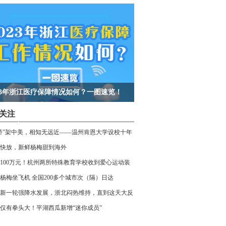
023年浙江医疗保障情况如何？一图速览！
关注
桥”架中美，相知无远近——温州肯恩大学设校十年
快放，新鲜杨梅甜到海外
100万元！杭州两所特殊教育学校收到爱心运动装
杨梅坐飞机 全国200多个城市次（隔）日达
新一轮强降水发展，浙北闷热维持，直到这天大反
仅有拳头大！平湖西瓜新增“迷你成员”