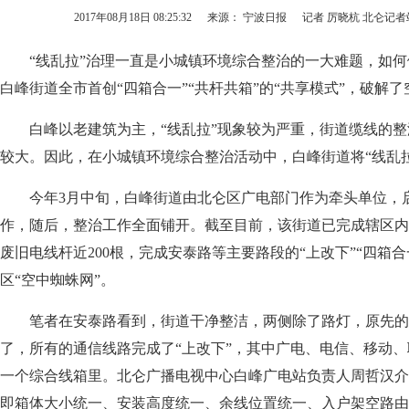
2017年08月18日 08:25:32
来源： 宁波日报
记者 厉晓杭 北仑记者
“线乱拉”治理一直是小城镇环境综合整治的一大难题，如何
白峰街道全市首创“四箱合一”“共杆共箱”的“共享模式”，破解
白峰以老建筑为主，“线乱拉”现象较为严重，街道缆线的整
较大。因此，在小城镇环境综合整治活动中，白峰街道将“线乱
今年3月中旬，白峰街道由北仑区广电部门作为牵头单位，
作，随后，整治工作全面铺开。截至目前，该街道已完成辖区内
废旧电线杆近200根，完成安泰路等主要路段的“上改下”“四箱
区“空中蜘蛛网”。
笔者在安泰路看到，街道干净整洁，两侧除了路灯，原先的
了，所有的通信线路完成了“上改下”，其中广电、电信、移动
一个综合线箱里。北仑广播电视中心白峰广电站负责人周哲汉介
即箱体大小统一、安装高度统一、余线位置统一、入户架空路由