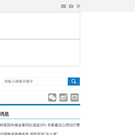
请输入搜索关键字
消息
科医院年接诊量同比涨超20% 专家建议心理治疗费
入医保
边园林道路微改造 居民告别“走土坡”