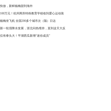
快放，新鲜杨梅甜到海外
100万元！杭州两所特殊教育学校收到爱心运动装
杨梅坐飞机 全国200多个城市次（隔）日达
新一轮强降水发展，浙北闷热维持，直到这天大反
仅有拳头大！平湖西瓜新增“迷你成员”