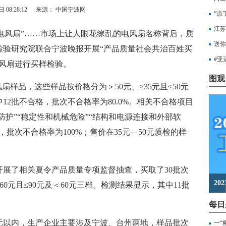
 08:28:12
来源： 中国宁波网
“凉
江苏
电风扇”……市场上让人眼花缭乱的电风扇名称背后，质
知，
送你
检验研究院联合宁波晚报开展“产品质量社会共治百姓买
出行
#亚
电风扇进行买样检验。
至无
图观
样品，这些样品按价格分为＞50元、≥35元且≤50元
12批不合格，批次不合格率为80.0%。相关不合格项目
防护”“稳定性和机械危险”“结构和电源连接和外部软
，批次不合格率为100%；售价在35元—50元质检的样
了相关夏令产品质量专项监督抽查，买取了30批次
2
0元且≤90元及＜60元三档。检测结果显示，其中11批
每日
以内，生产企业主要涉及宁波、台州两地，样品批次
一“