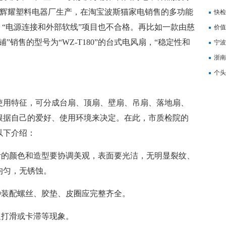
椒江辉耀塑料电器厂生产，在淘宝波斯猫家电销售的多功能
记
快检
，“电源连接和外部软线”项目也不合格。再比如一款由慈
价值
销售的型号为“WZ-T180”的台式电风扇，“稳定性和
备
宁波
浙南
转
个头
用特征，可分成台扇、顶扇、壁扇、吊扇、落地扇、
根据自己的爱好、使用环境来决定。在此，市质检院的
以下介绍：
的颜色和造型要协调美观，表面要光洁，无明显裂纹、
均匀，无锈蚀。
装配螺丝、胶垫、皮圈应完整齐全。
打滑或卡滞等现象。