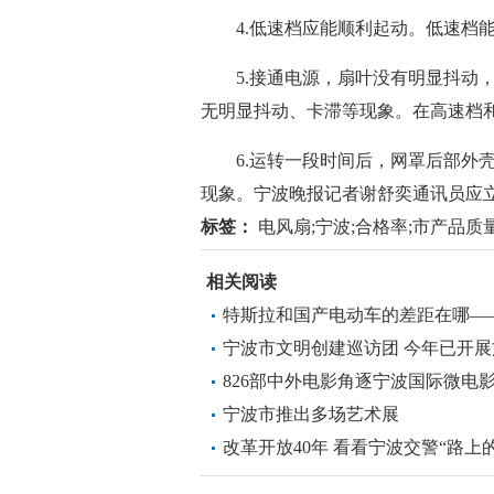
4.低速档应能顺利起动。低速档能
5.接通电源，扇叶没有明显抖动，
无明显抖动、卡滞等现象。在高速档
6.运转一段时间后，网罩后部外壳
现象。宁波晚报记者谢舒奕通讯员应
标签：
电风扇;宁波;合格率;市产品质量
相关阅读
特斯拉和国产电动车的差距在哪—
宁波市文明创建巡访团 今年已开展
826部中外电影角逐宁波国际微电
宁波市推出多场艺术展
改革开放40年 看看宁波交警“路上