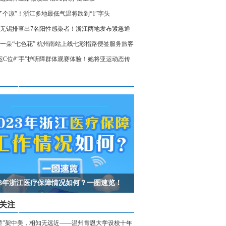
了个凉”！浙江多地最低气温将跌到“1”字头
无锡排查出7名阳性感染者！浙江两地发布紧急通
相关人员请立即报备
一朵“七色花” 杭州南站上线七彩指路便签服务旅客
运C位#“手”护听障群体观赛体验！她将亚运动态传
声世界
023年浙江医疗保障情况如何？一图速览！
关注
桥”架中美，相知无远近——温州肯恩大学设校十年