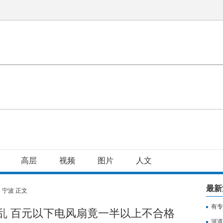
高层
视频
图片
人文
最新
>
宁波
正文
有专
乱 百元以下电风扇竟一半以上不合格
用纳
河道