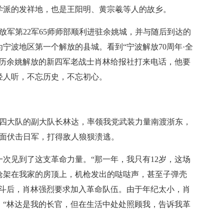
派的发祥地，也是王阳明、黄宗羲等人的故乡。
放军第22军65师师部顺利进驻余姚城，并与随后到达的
为宁波地区第一个解放的县城。看到“宁波解放70周年·全
经历余姚解放的新四军老战士肖林给报社打来电话，他要
轻人听，不忘历史，不忘初心。
第四大队的副大队长林达，率领我党武装力量南渡浙东，
西面伏击日军，打得敌人狼狈溃逃。
见到了这支革命力量。“那一年，我只有12岁，这场
枪架在我家的房顶上，机枪发出的哒哒声，甚至子弹壳
战斗后，肖林强烈要求加入革命队伍。由于年纪太小，肖
。“林达是我的长官，但在生活中处处照顾我，告诉我革