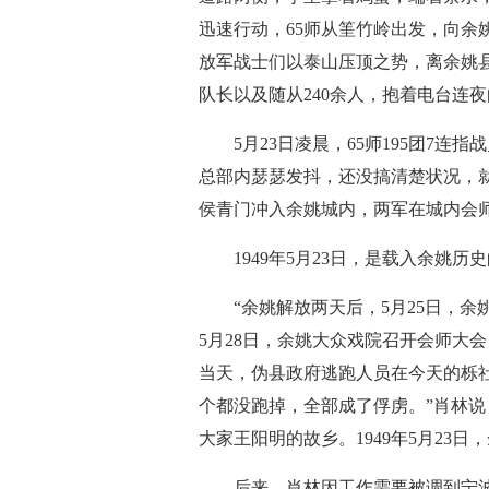
迅速行动，65师从筀竹岭出发，向余
放军战士们以泰山压顶之势，离余姚
队长以及随从240余人，抱着电台连
5月23日凌晨，65师195团7连指
总部内瑟瑟发抖，还没搞清楚状况，就
侯青门冲入余姚城内，两军在城内会
1949年5月23日，是载入余姚历
“余姚解放两天后，5月25日，余
5月28日，余姚大众戏院召开会师大
当天，伪县政府逃跑人员在今天的栎社
个都没跑掉，全部成了俘虏。”肖林说
大家王阳明的故乡。1949年5月23
后来，肖林因工作需要被调到宁波