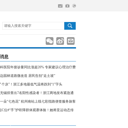
请输入搜索关键字
消息
科医院年接诊量同比涨超20% 专家建议心理治疗费
入医保
边园林道路微改造 居民告别“走土坡”
了个凉”！浙江多地最低气温将跌到“1”字头
无锡排查出7名阳性感染者！浙江两地发布紧急通
相关人员请立即报备
一朵“七色花” 杭州南站上线七彩指路便签服务旅客
运C位#“手”护听障群体观赛体验！她将亚运动态传
声世界