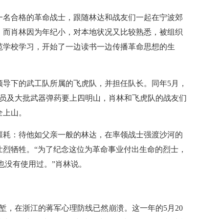
一名合格的革命战士，跟随林达和战友们一起在宁波郊
。而肖林因为年纪小，对本地状况又比较熟悉，被组织
范学校学习，开始了一边读书一边传播革命思想的生
领导下的武工队所属的飞虎队，并担任队长。同年5月，
战员及大批武器弹药要上四明山，肖林和飞虎队的战友们
全上山。
耗：待他如父亲一般的林达，在率领战士强渡沙河的
壮烈牺牲。“为了纪念这位为革命事业付出生命的烈士，
再也没有使用过。”肖林说。
堑，在浙江的蒋军心理防线已然崩溃。这一年的5月20