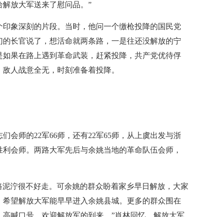
给解放大军送来了慰问品。”
印象深刻的片段。当时，他问一个缴枪投降的国民党
们的长官说了，想活命就两条路，一是往还没解放的宁
是如果在路上遇到革命武装，赶紧投降，共产党优待俘
，敌人战意全无，时刻准备着投降。
师的22军66师，还有22军65师，从上虞出发与浙
胜利会师。两路大军先后与余姚当地的革命队伍会师，
泥泞很不好走。可余姚的群众盼着家乡早日解放，大家
，希望解放大军能早早进入余姚县城。更多的群众围在
，高喊口号，欢迎解放军的到来。”肖林回忆，解放大军