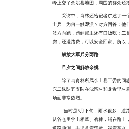
峰上交了余姚县地图，周围的群众还
采访中，肖林还给记者讲述了一个
士兵，为何一触即溃？对方回答：他
波方向跑，跑到那里还有口饭吃；二
虏，还送路费，可以安全回家。所以
解放大军兵分两路
旦夕之间解放余姚
除了与肖林所属余上县工委的同志们会
东二纵队五支队在沈湾村和龙舌里村
场面非常热烈。
“当时是5月下旬，雨水很多，道路
从谷仓里拿出稻草、砻糠，铺在路上
道路两侧，手里拿着鸡蛋，端着茶水