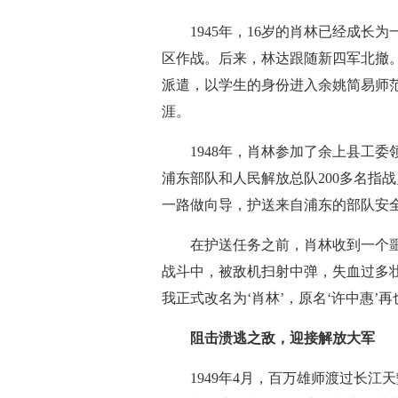
1945年，16岁的肖林已经成长为
区作战。后来，林达跟随新四军北撤
派遣，以学生的身份进入余姚简易师
涯。
1948年，肖林参加了余上县工委
浦东部队和人民解放总队200多名指
一路做向导，护送来自浦东的部队安
在护送任务之前，肖林收到一个噩
战斗中，被敌机扫射中弹，失血过多
我正式改名为‘肖林’，原名‘许中惠’
阻击溃逃之敌，迎接解放大军
1949年4月，百万雄师渡过长江天