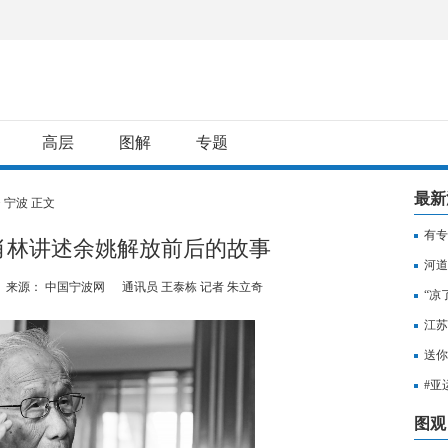
高层
图解
专题
最新
>
宁波
正文
有专
肖林讲述余姚解放前后的故事
用纳
河道
来源： 中国宁波网
通讯员 王泰栋 记者 朱立奇
“凉
江苏
知，
送你
出行
#亚
至无
图观