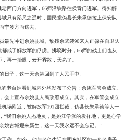
姚老西门方向进军，66师沿铁路往侯青门进军。得知解
县城只有咫尺之遥时，国民党伪县长朱承德拉上保安队
夜向宁波方向逃去。
战员最先冲进余姚县城。敌残余武装90来人正躲在自卫队
都成了解放军的俘虏。拂晓时分，66师的战士们也从
师，再一抬眼，云开雾散，天亮了。
史的日子，这一天余姚回到了人民手中。
姚的老百姓看到城内外均发布了公告：余姚军管会成立。
会，会上宣布余姚县人民政府成立。其实，在军管会成立
机场附近，被解放军191团拦截，伪县长朱承德等人一
，“我们余姚人杰地灵，是姚江学派的发祥地，更是心学
日，余姚古城迎来新生，这一天我永远不会忘记。”
工作。如今，他与老伴生活在明东社区的一套老房子