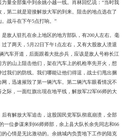
装力量全部集中到余姚小越一线。肖林回忆说：“当时我
敌，第二就是迎接解放大军的到来。阻击的地点选在了
。战斗在下午5点打响。”
敌人驻扎在余上地区的地方部队，有200人左右。毫
过了两天，5月22日下午1点左右，又有大股敌人溃退
两辆汽车开道，后面跟着大批步兵，应该是敌人号称长江
前方的山上阻击他们，架在汽车上的机枪率先开火，想
冲过我们的防线。我们哪能让他们得逞，战士们甩出捆
力网，迅速摧毁了第一辆汽车。第二辆汽车眼看情况不
之际，一面红旗出现在地平线，解放军22军66师的大
后有解放大军追击，这股国民党军队彻底崩溃，全部
的一位参谋来到66师师部，余上县大队长余先同志和66
们的心情是无比激动的。余姚城内负责地下工作的陆克