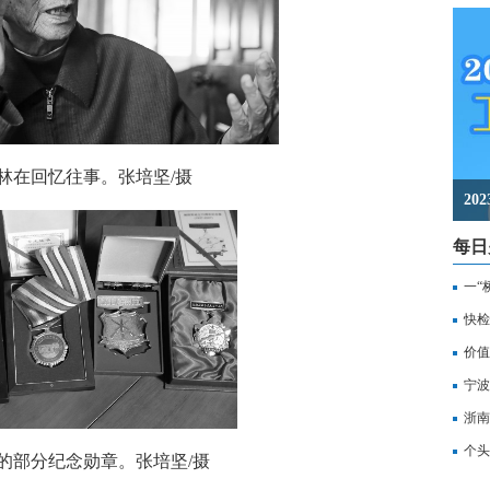
在回忆往事。张培坚/摄
2
每日
一“
记
快检
价值
备
宁波
浙南
转
个头
部分纪念勋章。张培坚/摄