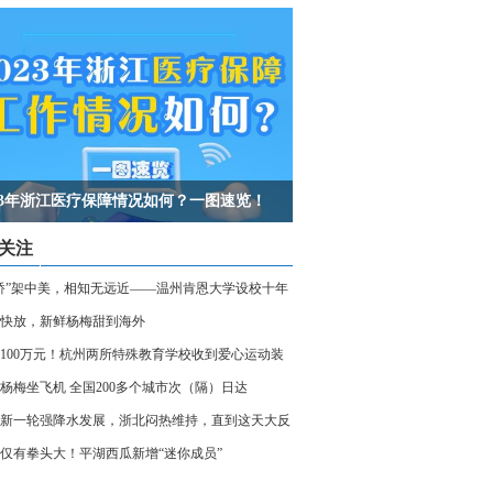
023年浙江医疗保障情况如何？一图速览！
关注
桥”架中美，相知无远近——温州肯恩大学设校十年
快放，新鲜杨梅甜到海外
100万元！杭州两所特殊教育学校收到爱心运动装
杨梅坐飞机 全国200多个城市次（隔）日达
新一轮强降水发展，浙北闷热维持，直到这天大反
仅有拳头大！平湖西瓜新增“迷你成员”