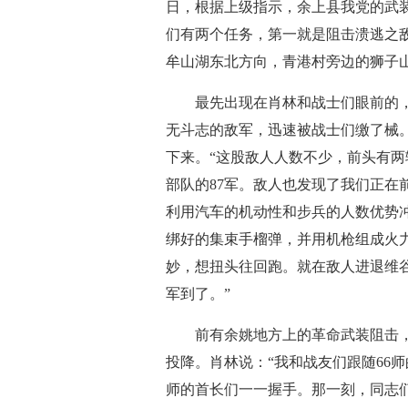
日，根据上级指示，余上县我党的武
们有两个任务，第一就是阻击溃逃之
牟山湖东北方向，青港村旁边的狮子山
最先出现在肖林和战士们眼前的，是
无斗志的敌军，迅速被战士们缴了械。
下来。“这股敌人人数不少，前头有
部队的87军。敌人也发现了我们正在
利用汽车的机动性和步兵的人数优势
绑好的集束手榴弹，并用机枪组成火
妙，想扭头往回跑。就在敌人进退维谷
军到了。”
前有余姚地方上的革命武装阻击，
投降。肖林说：“我和战友们跟随66师
师的首长们一一握手。那一刻，同志