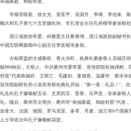
幸福家庭、和睦邻里。
市领导陈新、徐文光、居亚平、吴国升、李锋、李伯来、陈
顺大和孔子第七十五世嫡长孙、市孔管会主任孔祥楷等参加祭祀
浙江省政协常委、科教委主任鲁善增，浙江省政协副秘书长
中国互联网新闻中心副主任李富根等参加。
古柏翠盖的大成殿前，香火兴旺，执典礼册参祭人员端庄排
敲钟9响后，主祭人、中共衢州市委常委、宣传部部长钱伟刚，
邻里”代表陈锡祥、王雨兰、毛建剑、童旭燕、温建华、黄水珍
宣传部副部长郑小龙宣布祭祀典礼开始：“第一章：礼启！”。
礼生向孔子像敬献五谷、文房四宝、晋香。乐声息，全体参祭人
礼。随后，衢州市文明办，衢州市“幸福家庭、和睦邻里”代表
加拿大、法国、德国、罗马尼亚、多哥、丹麦、波兰等8个国家
人士等依次向孔子像敬献花篮。