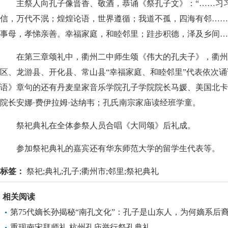
主祭人向孔子像晋香、敬酒，恭诵《祭孔子文》：“……习
信，万代不泯；煌煌论语，世界遵循；我道不孤，四海有邻……
事母，孝悌亲善。幸福家庭，和睦邻里；跬步积德，泽及乡间…
在第三章颂礼中，衢州二中师生颂《伟大的孔夫子》，衢州
区、龙游县、开化县、常山县“幸福家庭、和睦邻里”代表依次
语》章句的还有丹麦皇家音乐学院孔子学院院长马媛、美国北卡
院长安娜·费伊拉姆·达纳韦；孔氏南宗家庙读经班学童。
祭祀典礼在全体参祭人员合唱《大同颂》后礼成。
参加祭祀典礼的嘉宾还有华东师范大学的留学生代表等。
标签：
祭祀;典礼;孔子;衢州市;邻里;祭祀典礼
相关阅读
第75代嫡长孙揭秘“南孔文化”：孔子是山东人，为何嫡系后
浙江衢州？
重现南宋拜师礼 杭州孔庙举行祭孔典礼